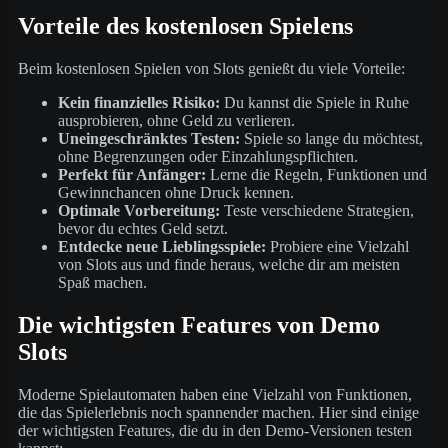
Vorteile des kostenlosen Spielens
Beim kostenlosen Spielen von Slots genießt du viele Vorteile:
Kein finanzielles Risiko:
Du kannst die Spiele in Ruhe
ausprobieren, ohne Geld zu verlieren.
Uneingeschränktes Testen:
Spiele so lange du möchtest,
ohne Begrenzungen oder Einzahlungspflichten.
Perfekt für Anfänger:
Lerne die Regeln, Funktionen und
Gewinnchancen ohne Druck kennen.
Optimale Vorbereitung:
Teste verschiedene Strategien,
bevor du echtes Geld setzt.
Entdecke neue Lieblingsspiele:
Probiere eine Vielzahl
von Slots aus und finde heraus, welche dir am meisten
Spaß machen.
Die wichtigsten Features von Demo
Slots
Moderne Spielautomaten haben eine Vielzahl von Funktionen,
die das Spielerlebnis noch spannender machen. Hier sind einige
der wichtigsten Features, die du in den Demo-Versionen testen