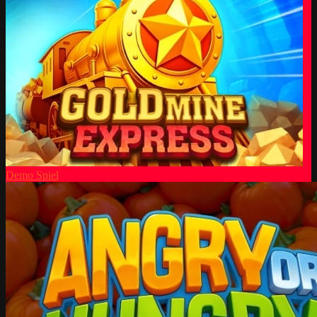
Demo Spiel