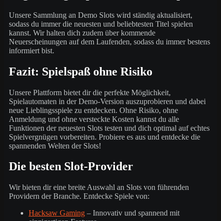
Unsere Sammlung an Demo Slots wird ständig aktualisiert,
sodass du immer die neuesten und beliebtesten Titel spielen
kannst. Wir halten dich zudem über kommende
Neuerscheinungen auf dem Laufenden, sodass du immer bestens
informiert bist.
Fazit: Spielspaß ohne Risiko
Unsere Plattform bietet dir die perfekte Möglichkeit,
Spielautomaten in der Demo-Version auszuprobieren und dabei
neue Lieblingsspiele zu entdecken. Ohne Risiko, ohne
Anmeldung und ohne versteckte Kosten kannst du alle
Funktionen der neuesten Slots testen und dich optimal auf echtes
Spielvergnügen vorbereiten. Probiere es aus und entdecke die
spannenden Welten der Slots!
Die besten Slot-Provider
Wir bieten dir eine breite Auswahl an Slots von führenden
Providern der Branche. Entdecke Spiele von:
Hacksaw Gaming
– Innovativ und spannend mit