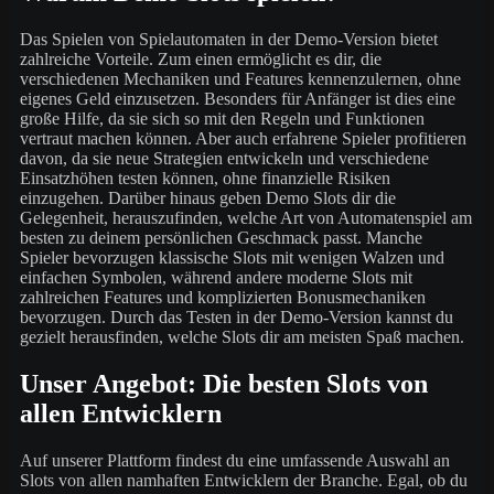
Das Spielen von Spielautomaten in der Demo-Version bietet
zahlreiche Vorteile. Zum einen ermöglicht es dir, die
verschiedenen Mechaniken und Features kennenzulernen, ohne
eigenes Geld einzusetzen. Besonders für Anfänger ist dies eine
große Hilfe, da sie sich so mit den Regeln und Funktionen
vertraut machen können. Aber auch erfahrene Spieler profitieren
davon, da sie neue Strategien entwickeln und verschiedene
Einsatzhöhen testen können, ohne finanzielle Risiken
einzugehen. Darüber hinaus geben Demo Slots dir die
Gelegenheit, herauszufinden, welche Art von Automatenspiel am
besten zu deinem persönlichen Geschmack passt. Manche
Spieler bevorzugen klassische Slots mit wenigen Walzen und
einfachen Symbolen, während andere moderne Slots mit
zahlreichen Features und komplizierten Bonusmechaniken
bevorzugen. Durch das Testen in der Demo-Version kannst du
gezielt herausfinden, welche Slots dir am meisten Spaß machen.
Unser Angebot: Die besten Slots von
allen Entwicklern
Auf unserer Plattform findest du eine umfassende Auswahl an
Slots von allen namhaften Entwicklern der Branche. Egal, ob du