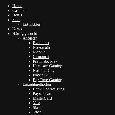
Home
Casinos
Bonis
Slots
Entwickler
News
Häufig gesucht
Anbieter
Evolution
Novomatic
Merkur
Gamomat
Pragmatic Play
Hacksaw Gaming
NoLimit City
Play’n GO
Big Time Gaming
Einzahlmethoden
Bank Überweisung
Paysafecard
MasterCard
Visa
Skrill
Jeton