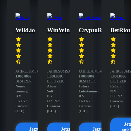
Wild.io
WinWin
CryptoRush
BetRiot
JAHRESUMSATZ:
JAHRESUMSATZ:
JAHRESUMSATZ:
JAHRESUMS
1.000.000€
1.000.000€
1.000.000€
1.000.000€
BESITZER:
BESITZER:
BESITZER:
BESITZER:
Nonce
Alasia
Futura
Rabidi
Gaming
Soft
Entertainment
N.V.
B.V.
B.V.
B.V.
LIZENZ:
LIZENZ:
LIZENZ:
LIZENZ:
Curacao
Curacao
Curacao
Curacao
(CIL)
(CIL)
(CIL)
(CIL)
Jet
Jetzt
Jetzt
Jetzt
spie