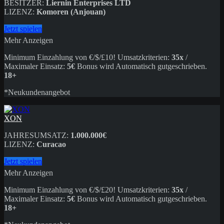
BESITZER:
Liernin Enterprises LTD
LIZENZ:
Komoren (Anjouan)
Jetzt spielen
Mehr Anzeigen
Minimum Einzahlung von €/$/£10! Umsatzkriterien:
35x
/
Maximaler Einsatz:
5€
Bonus wird Automatisch gutgeschrieben.
18+
*Neukundenangebot
XON
JAHRESUMSATZ:
1.000.000€
LIZENZ:
Curacao
Jetzt spielen
Mehr Anzeigen
Minimum Einzahlung von €/$/£20! Umsatzkriterien:
35x
/
Maximaler Einsatz:
5€
Bonus wird Automatisch gutgeschrieben.
18+