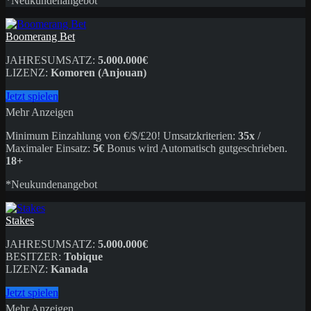
*Neukundenangebot
Boomerang Bet
JAHRESUMSATZ:
5.000.000€
LIZENZ:
Komoren (Anjouan)
Jetzt spielen
Mehr Anzeigen
Minimum Einzahlung von €/$/£20! Umsatzkriterien:
35x
/
Maximaler Einsatz:
5€
Bonus wird Automatisch gutgeschrieben.
18+
*Neukundenangebot
Stakes
JAHRESUMSATZ:
5.000.000€
BESITZER:
Tobique
LIZENZ:
Kanada
Jetzt spielen
Mehr Anzeigen