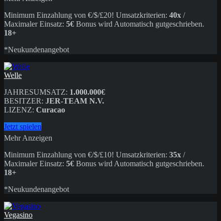
Minimum Einzahlung von €/$/£20! Umsatzkriterien:
40x
/
Maximaler Einsatz:
5€
Bonus wird Automatisch gutgeschrieben.
18+
*Neukundenangebot
Welle
JAHRESUMSATZ:
1.000.000€
BESITZER:
JER-TEAM N.V.
LIZENZ:
Curacao
Jetzt spielen
Mehr Anzeigen
Minimum Einzahlung von €/$/£10! Umsatzkriterien:
35x
/
Maximaler Einsatz:
5€
Bonus wird Automatisch gutgeschrieben.
18+
*Neukundenangebot
Vegasino