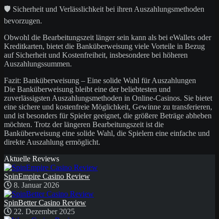
🛡️ Sicherheit und Verlässlichkeit bei ihren Auszahlungsmethoden
bevorzugen.
Obwohl die Bearbeitungszeit länger sein kann als bei eWallets oder
Kreditkarten, bietet die Banküberweisung viele Vorteile in Bezug
auf Sicherheit und Kostenfreiheit, insbesondere bei höheren
Auszahlungssummen.
Fazit: Banküberweisung – Eine solide Wahl für Auszahlungen
Die Banküberweisung bleibt eine der beliebtesten und
zuverlässigsten Auszahlungsmethoden in Online-Casinos. Sie bietet
eine sichere und kostenfreie Möglichkeit, Gewinne zu transferieren,
und ist besonders für Spieler geeignet, die größere Beträge abheben
möchten. Trotz der längeren Bearbeitungszeit ist die
Banküberweisung eine solide Wahl, die Spielern eine einfache und
direkte Auszahlung ermöglicht.
Aktuelle Reviews
SpinEmpire Casino Review
8. Januar 2026
SpinBetter Casino Review
22. Dezember 2025