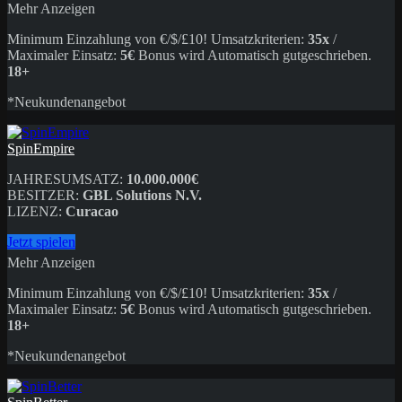
Mehr Anzeigen
Minimum Einzahlung von €/$/£10! Umsatzkriterien:
35x
/
Maximaler Einsatz:
5€
Bonus wird Automatisch gutgeschrieben.
18+
*Neukundenangebot
SpinEmpire
JAHRESUMSATZ:
10.000.000€
BESITZER:
GBL Solutions N.V.
LIZENZ:
Curacao
Jetzt spielen
Mehr Anzeigen
Minimum Einzahlung von €/$/£10! Umsatzkriterien:
35x
/
Maximaler Einsatz:
5€
Bonus wird Automatisch gutgeschrieben.
18+
*Neukundenangebot