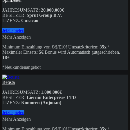
SpinBetter
JAHRESUMSATZ:
20.000.000€
BESITZER:
Sprut Group B.V.
LIZENZ:
Curacao
Jetzt spielen
Mehr Anzeigen
Minimum Einzahlung von €/$/£10! Umsatzkriterien:
35x
/
Maximaler Einsatz:
5€
Bonus wird Automatisch gutgeschrieben.
18+
*Neukundenangebot
Betista
JAHRESUMSATZ:
1.000.000€
BESITZER:
Liernin Enterprises LTD
LIZENZ:
Komoren (Anjouan)
Jetzt spielen
Mehr Anzeigen
Minimum Einzahlung von €/$/£10! Umsatzkriterien:
35x
/