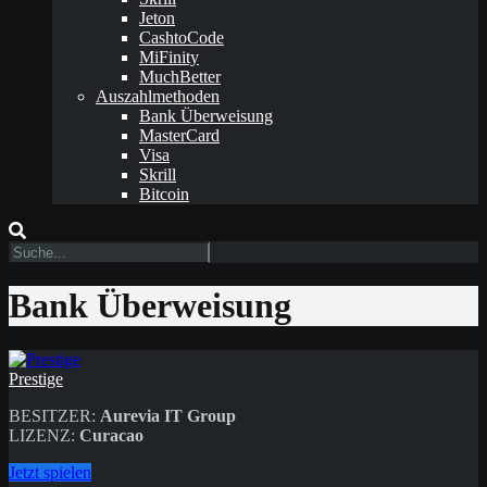
Jeton
CashtoCode
MiFinity
MuchBetter
Auszahlmethoden
Bank Überweisung
MasterCard
Visa
Skrill
Bitcoin
Bank Überweisung
Prestige
BESITZER:
Aurevia IT Group
LIZENZ:
Curacao
Jetzt spielen