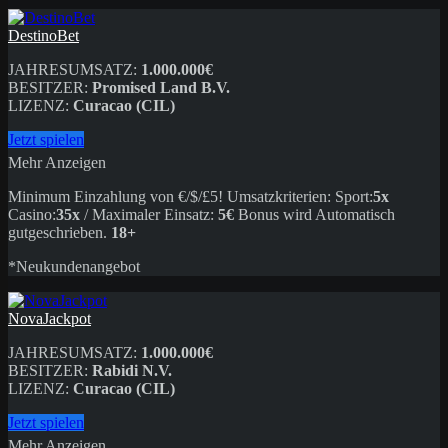
DestinoBet
JAHRESUMSATZ:
1.000.000€
BESITZER:
Promised Land B.V.
LIZENZ:
Curacao (CIL)
Jetzt spielen
Mehr Anzeigen
Minimum Einzahlung von €/$/£5! Umsatzkriterien: Sport:
5x
Casino:
35x
/ Maximaler Einsatz:
5€
Bonus wird Automatisch
gutgeschrieben.
18+
*Neukundenangebot
NovaJackpot
JAHRESUMSATZ:
1.000.000€
BESITZER:
Rabidi N.V.
LIZENZ:
Curacao (CIL)
Jetzt spielen
Mehr Anzeigen