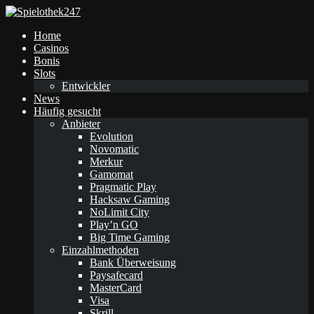
Home
Casinos
Bonis
Slots
Entwickler
News
Häufig gesucht
Anbieter
Evolution
Novomatic
Merkur
Gamomat
Pragmatic Play
Hacksaw Gaming
NoLimit City
Play’n GO
Big Time Gaming
Einzahlmethoden
Bank Überweisung
Paysafecard
MasterCard
Visa
Skrill