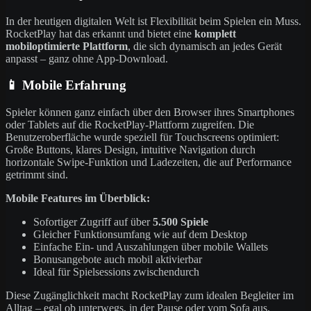
In der heutigen digitalen Welt ist Flexibilität beim Spielen ein Muss.
RocketPlay hat das erkannt und bietet eine
komplett
mobiloptimierte Plattform
, die sich dynamisch an jedes Gerät
anpasst – ganz ohne App-Download.
📱
Mobile Erfahrung
Spieler können ganz einfach über den Browser ihres Smartphones
oder Tablets auf die RocketPlay-Plattform zugreifen. Die
Benutzeroberfläche wurde speziell für Touchscreens optimiert:
Große Buttons, klares Design, intuitive Navigation durch
horizontale Swipe-Funktion und Ladezeiten, die auf Performance
getrimmt sind.
Mobile Features im Überblick:
Sofortiger Zugriff auf über
5.500 Spiele
Gleicher Funktionsumfang wie auf dem Desktop
Einfache Ein- und Auszahlungen über mobile Wallets
Bonusangebote auch mobil aktivierbar
Ideal für Spielsessions zwischendurch
Diese Zugänglichkeit macht RocketPlay zum idealen Begleiter im
Alltag – egal ob unterwegs, in der Pause oder vom Sofa aus.