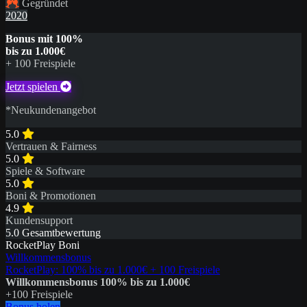
Gegründet
2020
Bonus mit 100%
bis zu 1.000€
+ 100 Freispiele
Jetzt spielen
*Neukundenangebot
5.0
Vertrauen & Fairness
5.0
Spiele & Software
5.0
Boni & Promotionen
4.9
Kundensupport
5.0
Gesamtbewertung
RocketPlay Boni
Willkommensbonus
RocketPlay: 100% bis zu 1.000€ + 100 Freispiele
Willkommensbonus 100% bis zu 1.000€
+100 Freispiele
Bonus holen