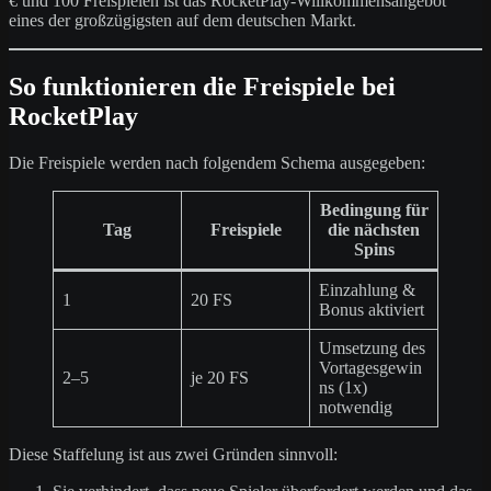
€ und 100 Freispielen ist das RocketPlay-Willkommensangebot
eines der großzügigsten auf dem deutschen Markt.
So funktionieren die Freispiele bei
RocketPlay
Die Freispiele werden nach folgendem Schema ausgegeben:
Bedingung für
Tag
Freispiele
die nächsten
Spins
Einzahlung &
1
20 FS
Bonus aktiviert
Umsetzung des
Vortagesgewin
2–5
je 20 FS
ns (1x)
notwendig
Diese Staffelung ist aus zwei Gründen sinnvoll: