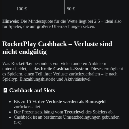
100 €
50 €
Hinweis:
Die Mindestquote für die Wette liegt bei 2.5 – ideal also
für Spieler, die auf größere Überraschungen setzen.
RocketPlay Cashback – Verluste sind
nicht endgültig
Was RocketPlay besonders von vielen anderen Anbietern
unterscheidet, ist das
breite Cashback-System
. Dieses ermöglicht
es Spielern, einen Teil ihrer Verluste zurückzuerhalten – je nach
Spieltyp, Einzahlungshistorie und Aktivitätslevel.
🧾
Cashback auf Slots
Bis zu
15 % der Verluste werden als Bonusgeld
zurückerstattet.
Der Prozentsatz hängt vom
Treuelevel
des Spielers ab.
Cashback ist an bestimmte Umsatzbedingungen gebunden
(5x).