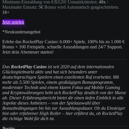
Minimum Einzahlung von €/$/£20! Umsatzkriterien:
40x
/
Maximaler Einsatz:
5€
Bonus wird Automatisch gutgeschrieben.
18+
Jetzt spielen
*Neukundenangebot
Erlebe das RocketPlay Casino: 6.000+ Spiele, 100% bis zu 1.000 €
Bonus + 100 Freispiele, schnelle Auszahlungen und 24/7 Support.
Jetzt dein Abenteuer starten!
Das
RocketPlay Casino
ist seit 2020 auf dem internationalen
Glücksspielmarkt aktiv und hat sich besonders unter
deutschsprachigen Spielern einen exzellenten Ruf erarbeitet. Mit
mehr als 5.500 Spielen, einem großzügigen Bonusprogramm,
modernster Technik und einem klaren Fokus auf Mobile Gaming
und Kryptowährungen hebt sich RocketPlay deutlich von der Masse
ab. Dieser Erfahrungsbericht bietet dir einen tiefen Einblick in alle
Aspekte dieses Anbieters – von der Spielauswahl über
Bonusbedingungen bis hin zur Auszahlungsdauer. Ob du Einsteiger
bist oder erfahrener High Roller – hier erfährst du, ob RocketPlay
die richtige Wahl für dich ist.
Positiv