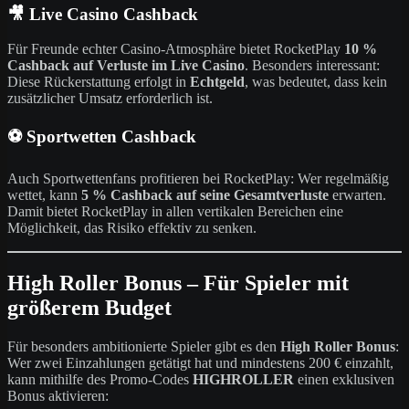
🎥
Live Casino Cashback
Für Freunde echter Casino-Atmosphäre bietet RocketPlay
10 %
Cashback auf Verluste im Live Casino
. Besonders interessant:
Diese Rückerstattung erfolgt in
Echtgeld
, was bedeutet, dass kein
zusätzlicher Umsatz erforderlich ist.
⚽
Sportwetten Cashback
Auch Sportwettenfans profitieren bei RocketPlay: Wer regelmäßig
wettet, kann
5 % Cashback auf seine Gesamtverluste
erwarten.
Damit bietet RocketPlay in allen vertikalen Bereichen eine
Möglichkeit, das Risiko effektiv zu senken.
High Roller Bonus – Für Spieler mit
größerem Budget
Für besonders ambitionierte Spieler gibt es den
High Roller Bonus
:
Wer zwei Einzahlungen getätigt hat und mindestens 200 € einzahlt,
kann mithilfe des Promo-Codes
HIGHROLLER
einen exklusiven
Bonus aktivieren: