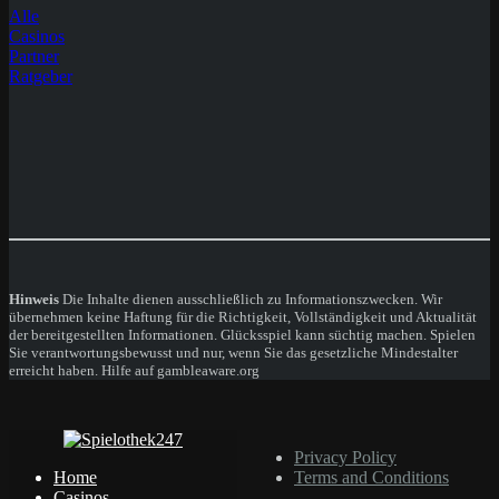
Alle
Casinos
Partner
Ratgeber
Hinweis
Die Inhalte dienen ausschließlich zu Informationszwecken. Wir
übernehmen keine Haftung für die Richtigkeit, Vollständigkeit und Aktualität
der bereitgestellten Informationen. Glücksspiel kann süchtig machen. Spielen
Sie verantwortungsbewusst und nur, wenn Sie das gesetzliche Mindestalter
erreicht haben. Hilfe auf gambleaware.org
© Copyright 2024
Privacy Policy
Home
Terms and Conditions
Casinos