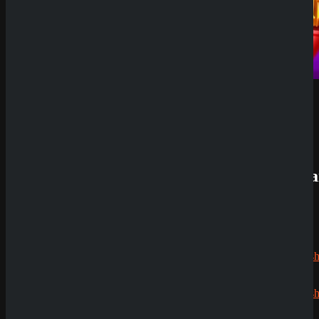
Wyns
Casino
Review
QuickWin
Casino
Review
Betista
Casino
Review
Neueste
Kommenta
Alex
zu
Dazard
rami
zu
CryptoRus
Jens
zu
CryptoRush
200% bis
zu 2.500€