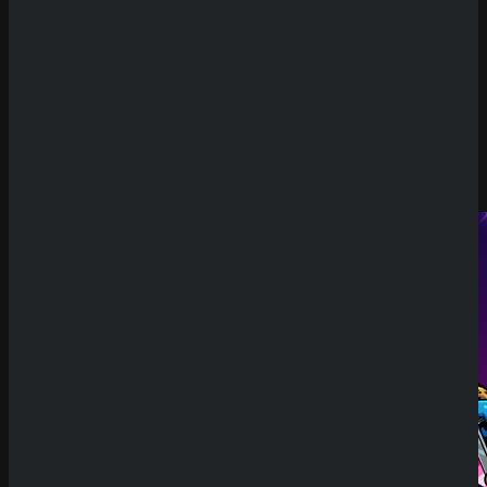
Demo Spiel