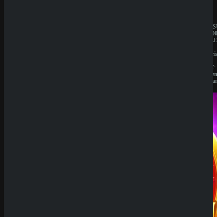
JAHRESUMSATZ:
JAHRES
1.000.000€
1.000.00
BESITZER:
BESITZE
Liernin
Liernin
Enterprises
Enterpri
LTD
LTD
LIZENZ:
LIZENZ:
Komoren
Komore
(Anjouan)
(Anjoua
Neueste
Beiträge
SpinEmpir
e Casino
Review
SpinBetter
Casino
Review