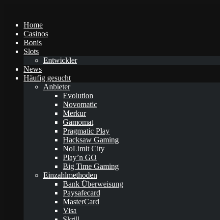
Home
Casinos
Bonis
Slots
Entwickler
News
Häufig gesucht
Anbieter
Evolution
Novomatic
Merkur
Gamomat
Pragmatic Play
Hacksaw Gaming
NoLimit City
Play’n GO
Big Time Gaming
Einzahlmethoden
Bank Überweisung
Paysafecard
MasterCard
Visa
Skrill