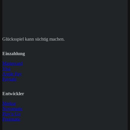
browser for the next time I comment.
Glücksspiel kann süchtig machen.
Einzahlung
Mastercard
Visa
Apple Pay
Paysafe
Entwickler
Merkur
Novomatic
Play'n Go
Pragmatic