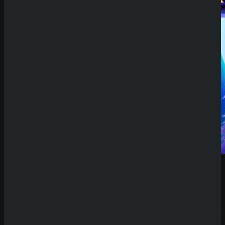
Neueste
Beiträge
SpinEmpir
e Casino