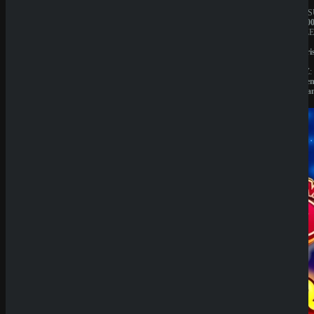
JAHRESUMSATZ:
JAHRES
1.000.000€
1.000.00
BESITZER:
BESITZE
Liernin
Liernin
Enterprises
Enterpri
LTD
LTD
LIZENZ:
LIZENZ:
Komoren
Komore
(Anjouan)
(Anjoua
Neueste
Beiträge
SpinEmpir
e Casino
Review
SpinBetter
Casino
Review
Wyns
Casino