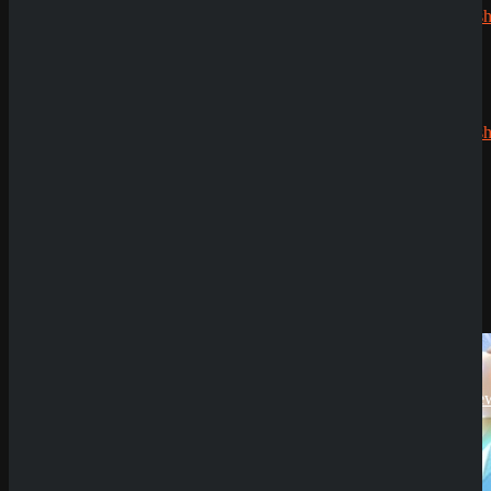
CryptoRush
200% bis
zu 2.500€
Echtgeldmodus
Robert99
Demoversion
zu
Having issues with
Will it Ring? Deal Breaker
?
CryptoRush
200% bis
zu 2.500€
News
SpinEmpire Casino
Submit
Review
Sicher dir einen 100% Bonus bis 500€ und spiele
8. Januar 2026
Will it Ring? Deal Breaker
SpinBetter Casino
Try Our Featured Games
Review
22. Dezember
2025
Wyns Casino Revie
30. September
2025
QuickWin Casino
Review