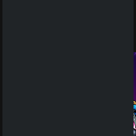
Demo Spiel