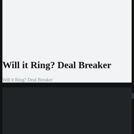
Jeton
CashtoCode
MiFinity
MuchBetter
Auszahlmethoden
Bank Überweisung
MasterCard
Visa
Skrill
Bitcoin
Will it Ring? Deal Breaker
Will it Ring? Deal Breaker
Suchen
Neue Casinos