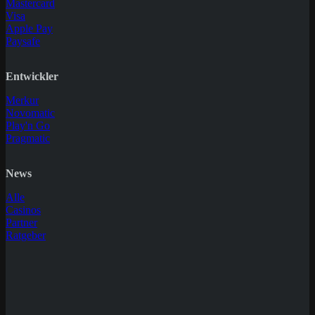
Mastercard
Visa
Apple Pay
Paysafe
Entwickler
Merkur
Novomatic
Play'n Go
Pragmatic
News
Alle
Casinos
Partner
Ratgeber