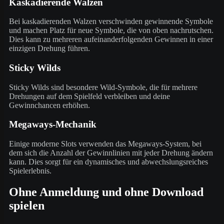
Kaskadierende Walzen
Bei kaskadierenden Walzen verschwinden gewinnende Symbole
und machen Platz für neue Symbole, die von oben nachrutschen.
Dies kann zu mehreren aufeinanderfolgenden Gewinnen in einer
einzigen Drehung führen.
Sticky Wilds
Sticky Wilds sind besondere Wild-Symbole, die für mehrere
Drehungen auf dem Spielfeld verbleiben und deine
Gewinnchancen erhöhen.
Megaways-Mechanik
Einige moderne Slots verwenden das Megaways-System, bei
dem sich die Anzahl der Gewinnlinien mit jeder Drehung ändern
kann. Dies sorgt für ein dynamisches und abwechslungsreiches
Spielerlebnis.
Ohne Anmeldung und ohne Download
spielen