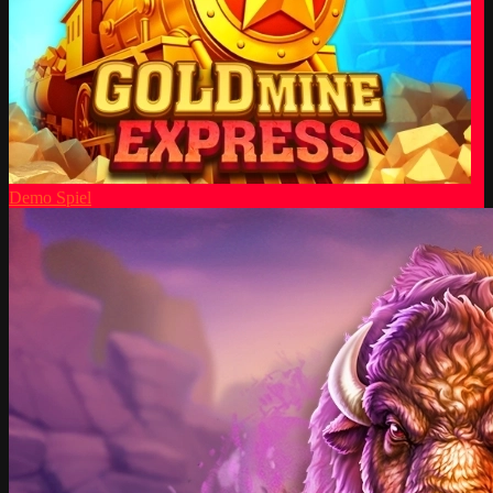
Demo Spiel