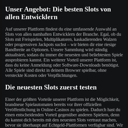
Unser Angebot: Die besten Slots von
allen Entwicklern
Auf unserer Plattform findest du eine umfassende Auswahl an
Slots von allen namhaften Entwicklern der Branche. Egal, ob du
Slots mit Freispielen, Multiplikatoren, kaskadierenden Walzen
oder progressiven Jackpots suchst – wir bieten dir eine riesige
Bandbreite an Optionen. Unsere Sammlung wird ständig
aktualisiert, sodass du immer die neuesten und beliebtesten Spiele
ausprobieren kannst. Ein weiterer Vorteil unserer Plattform ist,
dass du keine Anmeldung oder Software-Downloads benötigst.
Alle Spiele sind direkt in deinem Browser spielbar, ohne
versteckte Kosten oder Verpflichtungen.
Die neuesten Slots zuerst testen
Einer der größten Vorteile unserer Plattform ist die Möglichkeit,
brandneue Spielautomaten bereits vor ihrer offiziellen
Veröffentlichung in Online-Casinos zu spielen. Dadurch hast du
einen entscheidenden Vorteil gegenüber anderen Spielern, denn
du kannst dich bereits mit den neuesten Slots vertraut machen,
bevor sie überhaupt auf Echtgeld-Plattformen verfügbar sind. Wir