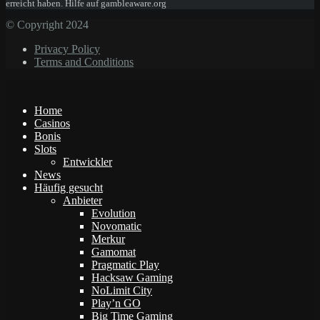
erreicht haben. Hilfe auf gambleaware.org
© Copyright 2024
Privacy Policy
Terms and Conditions
Home
Casinos
Bonis
Slots
Entwickler
News
Häufig gesucht
Anbieter
Evolution
Novomatic
Merkur
Gamomat
Pragmatic Play
Hacksaw Gaming
NoLimit City
Play’n GO
Big Time Gaming