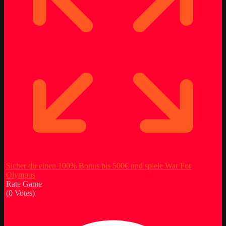
Sicher dir einen 100% Bonus bis 500€ und spiele War For
Olympus
Rate Game
(
0
Votes)