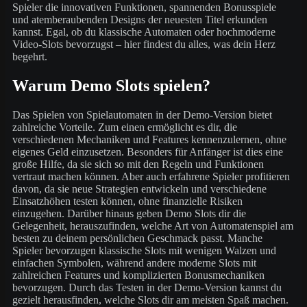
Spieler die innovativen Funktionen, spannenden Bonusspiele
und atemberaubenden Designs der neuesten Titel erkunden
kannst. Egal, ob du klassische Automaten oder hochmoderne
Video-Slots bevorzugst – hier findest du alles, was dein Herz
begehrt.
Warum Demo Slots spielen?
Das Spielen von Spielautomaten in der Demo-Version bietet
zahlreiche Vorteile. Zum einen ermöglicht es dir, die
verschiedenen Mechaniken und Features kennenzulernen, ohne
eigenes Geld einzusetzen. Besonders für Anfänger ist dies eine
große Hilfe, da sie sich so mit den Regeln und Funktionen
vertraut machen können. Aber auch erfahrene Spieler profitieren
davon, da sie neue Strategien entwickeln und verschiedene
Einsatzhöhen testen können, ohne finanzielle Risiken
einzugehen. Darüber hinaus geben Demo Slots dir die
Gelegenheit, herauszufinden, welche Art von Automatenspiel am
besten zu deinem persönlichen Geschmack passt. Manche
Spieler bevorzugen klassische Slots mit wenigen Walzen und
einfachen Symbolen, während andere moderne Slots mit
zahlreichen Features und komplizierten Bonusmechaniken
bevorzugen. Durch das Testen in der Demo-Version kannst du
gezielt herausfinden, welche Slots dir am meisten Spaß machen.