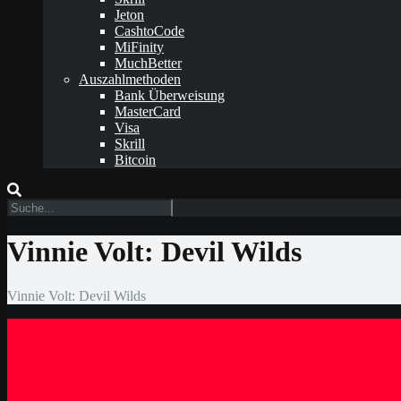
Jeton
CashtoCode
MiFinity
MuchBetter
Auszahlmethoden
Bank Überweisung
MasterCard
Visa
Skrill
Bitcoin
Vinnie Volt: Devil Wilds
Vinnie Volt: Devil Wilds