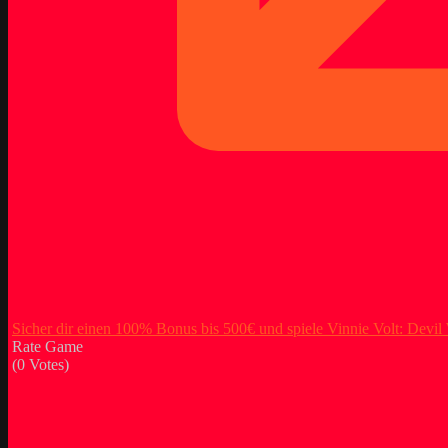
Sicher dir einen 100% Bonus bis 500€ und spiele Vinnie Volt: Devil
Rate Game
(
0
Votes)