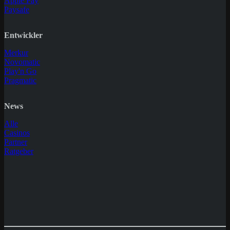
Apple Pay
Paysafe
Entwickler
Merkur
Novomatic
Play'n Go
Pragmatic
News
Alle
Casinos
Partner
Ratgeber