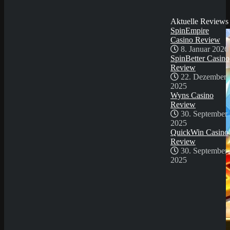
30. September
Sicher dir einen 100% Bonus bis 500€ und spiele
2025
The Queen of Social Media
Aktuelle Reviews
Try Our Featured Games
SpinEmpire
Casino Review
8. Januar 2026
SpinBetter Casino
Review
22. Dezember
2025
Wyns Casino
Review
30. September
2025
QuickWin Casino
Review
30. September
2025