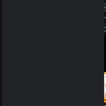
JAHRESUMSATZ:
JAHRES
1.000.000€
1.000.00
BESITZER:
BESITZE
Liernin
Liernin
Enterprises
Enterpri
LTD
LTD
LIZENZ:
LIZENZ:
Komoren
Komore
(Anjouan)
(Anjoua
Neueste
Beiträge
SpinEmpir
e Casino
Review
SpinBetter
Casino
Review
Wyns
Casino