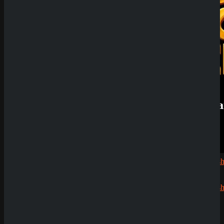
Review
QuickWin
Casino
Review
Betista
Casino
Review
Neueste
Kommenta
Alex
zu
Dazard
rami
zu
CryptoRus
Jens
zu
CryptoRush
200% bis
zu 2.500€
Silizi
zu