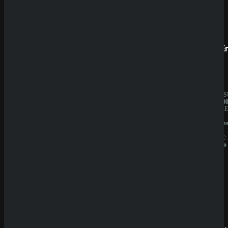
Prestige
SpinE
BESITZER:
JAHRES
Aurevia
10.000.0
IT
BESITZE
Group
GBL
LIZENZ:
Solution
Curacao
N.V.
LIZENZ:
Curacao