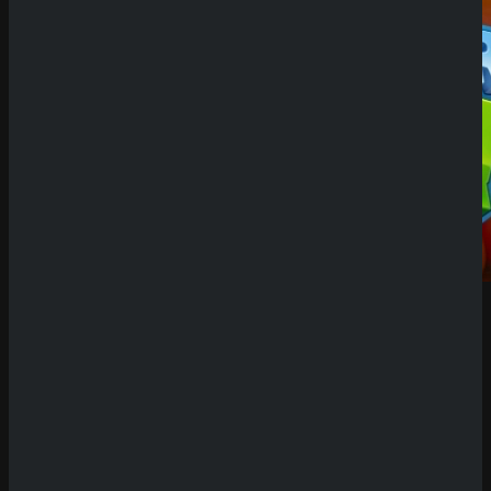
Demo Spiel
Willkommen auf unserer Plattform für Demo
Slots! Hier hast du die einzigartige Möglichkeit,
eine riesige Auswahl an Spielautomaten
kostenlos und ohne Risiko zu testen. Unsere
Seite bietet dir den Vorteil, die neuesten Slots
oft bis zu zwei Wochen vor ihrer offiziellen
Veröffentlichung in Online-Casinos