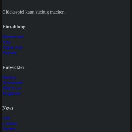
Glücksspiel kann süchtig machen.
Einzahlung
Mastercard
Visa
Apple Pay
Paysafe
Entwickler
Merkur
Novomatic
Play'n Go
Pragmatic
News
Alle
Casinos
Partner