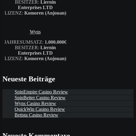
BESITZER:
Liernin
Enterprises LTD
LIZENZ:
Komoren (Anjouan)
Wyns
JAHRESUMSATZ:
1.000.000€
BESITZER:
Liernin
Enterprises LTD
LIZENZ:
Komoren (Anjouan)
Neueste Beiträge
SpinEmpire Casino Review
SpinBetter Casino Review
Wyns Casino Review
QuickWin Casino Review
Betista Casino Review
Neueste Kommentare