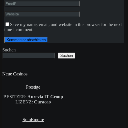
Save my name, email, and website in this browser for the next
time I comment.
Suchen
Suchen
Neue Casinos
Prestige
BESITZER:
Aurevia IT Group
LIZENZ:
Curacao
SpinEmpire