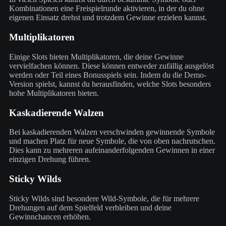
Kombinationen eine Freispielrunde aktivieren, in der du ohne
eigenen Einsatz drehst und trotzdem Gewinne erzielen kannst.
Multiplikatoren
Einige Slots bieten Multiplikatoren, die deine Gewinne
vervielfachen können. Diese können entweder zufällig ausgelöst
werden oder Teil eines Bonusspiels sein. Indem du die Demo-
Version spielst, kannst du herausfinden, welche Slots besonders
hohe Multiplikatoren bieten.
Kaskadierende Walzen
Bei kaskadierenden Walzen verschwinden gewinnende Symbole
und machen Platz für neue Symbole, die von oben nachrutschen.
Dies kann zu mehreren aufeinanderfolgenden Gewinnen in einer
einzigen Drehung führen.
Sticky Wilds
Sticky Wilds sind besondere Wild-Symbole, die für mehrere
Drehungen auf dem Spielfeld verbleiben und deine
Gewinnchancen erhöhen.