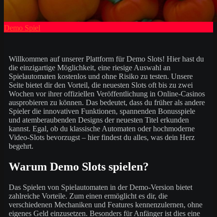
Demo Spiel
Willkommen auf unserer Plattform für Demo Slots! Hier hast du
die einzigartige Möglichkeit, eine riesige Auswahl an
Spielautomaten kostenlos und ohne Risiko zu testen. Unsere
Seite bietet dir den Vorteil, die neuesten Slots oft bis zu zwei
Wochen vor ihrer offiziellen Veröffentlichung in Online-Casinos
ausprobieren zu können. Das bedeutet, dass du früher als andere
Spieler die innovativen Funktionen, spannenden Bonusspiele
und atemberaubenden Designs der neuesten Titel erkunden
kannst. Egal, ob du klassische Automaten oder hochmoderne
Video-Slots bevorzugst – hier findest du alles, was dein Herz
begehrt.
Warum Demo Slots spielen?
Das Spielen von Spielautomaten in der Demo-Version bietet
zahlreiche Vorteile. Zum einen ermöglicht es dir, die
verschiedenen Mechaniken und Features kennenzulernen, ohne
eigenes Geld einzusetzen. Besonders für Anfänger ist dies eine