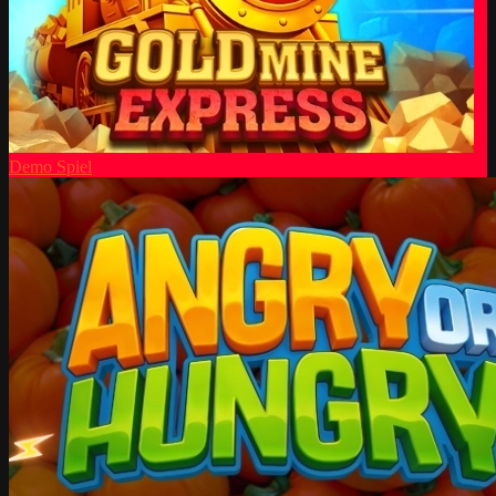
Demo Spiel