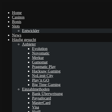
Home
Casinos
Bonis
Slots
Entwickler
News
Häufig gesucht
Anbieter
Evolution
Novomatic
Merkur
Gamomat
Pragmatic Play
Hacksaw Gaming
NoLimit City
Play’n GO
Big Time Gaming
Einzahlmethoden
Bank Überweisung
Paysafecard
MasterCard
Visa
Skrill