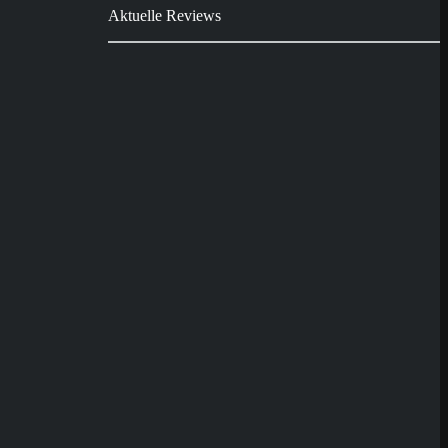
Aktuelle Reviews