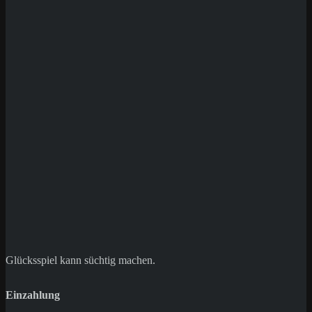
Save my name, email, and website in this
browser for the next time I comment.
Glücksspiel kann süchtig machen.
Einzahlung