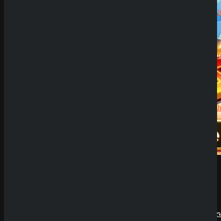
Jens
zu
CryptoRush
200% bis
zu 2.500€
Silizi
zu
CryptoRush
200% bis
zu 2.500€
Robert99
zu
CryptoRush
200% bis
zu 2.500€
News
SpinEmpire Casino
Review
Demo Spiel
8. Januar 2026
SpinBetter Casino
Review
22. Dezember
2025
Wyns Casino Revie