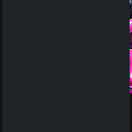
Demo Spiel
Willkommen auf unserer Plattform für Demo
Slots! Hier hast du die einzigartige Möglichkeit,
eine riesige Auswahl an Spielautomaten
kostenlos und ohne Risiko zu testen. Unsere