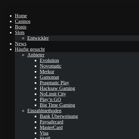
Home
Casinos
Bonis
Slots
Entwickler
News
Häufig gesucht
Anbieter
Evolution
Novomatic
Merkur
Gamomat
Pragmatic Play
Hacksaw Gaming
NoLimit City
Play’n GO
Big Time Gaming
Einzahlmethoden
Bank Überweisung
Paysafecard
MasterCard
Visa
Skrill