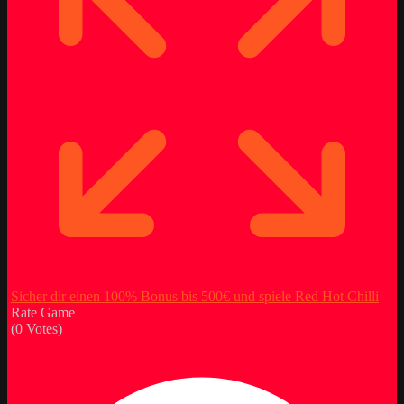
Sicher dir einen 100% Bonus bis 500€ und spiele Red Hot Chilli
Rate Game
(
0
Votes)