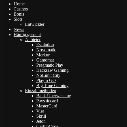
Home
Casinos
Bonis
Slots
Entwickler
News
Häufig gesucht
Anbieter
Evolution
Novomatic
Merkur
Gamomat
Pragmatic Play
Hacksaw Gaming
NoLimit City
Play’n GO
Big Time Gaming
Einzahlmethoden
Bank Überweisung
Paysafecard
MasterCard
Visa
Skrill
Jeton
CashtoCode