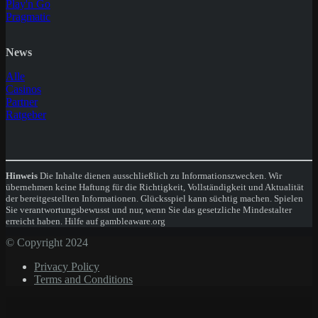
Play'n Go
Pragmatic
News
Alle
Casinos
Partner
Ratgeber
Hinweis
Die Inhalte dienen ausschließlich zu Informationszwecken. Wir
übernehmen keine Haftung für die Richtigkeit, Vollständigkeit und Aktualität
der bereitgestellten Informationen. Glücksspiel kann süchtig machen. Spielen
Sie verantwortungsbewusst und nur, wenn Sie das gesetzliche Mindestalter
erreicht haben. Hilfe auf gambleaware.org
© Copyright 2024
Privacy Policy
Terms and Conditions