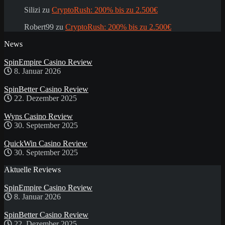
Silizi
zu
CryptoRush: 200% bis zu 2.500€
Robert99
zu
CryptoRush: 200% bis zu 2.500€
News
SpinEmpire Casino Review
8. Januar 2026
SpinBetter Casino Review
22. Dezember 2025
Wyns Casino Review
30. September 2025
QuickWin Casino Review
30. September 2025
Aktuelle Reviews
SpinEmpire Casino Review
8. Januar 2026
SpinBetter Casino Review
22. Dezember 2025