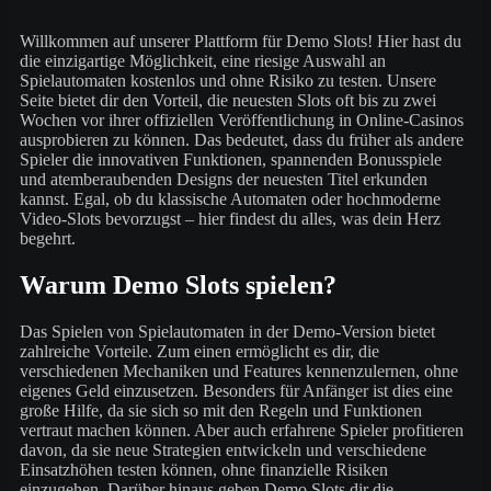
Willkommen auf unserer Plattform für Demo Slots! Hier hast du
die einzigartige Möglichkeit, eine riesige Auswahl an
Spielautomaten kostenlos und ohne Risiko zu testen. Unsere
Seite bietet dir den Vorteil, die neuesten Slots oft bis zu zwei
Wochen vor ihrer offiziellen Veröffentlichung in Online-Casinos
ausprobieren zu können. Das bedeutet, dass du früher als andere
Spieler die innovativen Funktionen, spannenden Bonusspiele
und atemberaubenden Designs der neuesten Titel erkunden
kannst. Egal, ob du klassische Automaten oder hochmoderne
Video-Slots bevorzugst – hier findest du alles, was dein Herz
begehrt.
Warum Demo Slots spielen?
Das Spielen von Spielautomaten in der Demo-Version bietet
zahlreiche Vorteile. Zum einen ermöglicht es dir, die
verschiedenen Mechaniken und Features kennenzulernen, ohne
eigenes Geld einzusetzen. Besonders für Anfänger ist dies eine
große Hilfe, da sie sich so mit den Regeln und Funktionen
vertraut machen können. Aber auch erfahrene Spieler profitieren
davon, da sie neue Strategien entwickeln und verschiedene
Einsatzhöhen testen können, ohne finanzielle Risiken
einzugehen. Darüber hinaus geben Demo Slots dir die