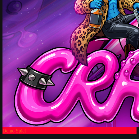
Demo Spiel