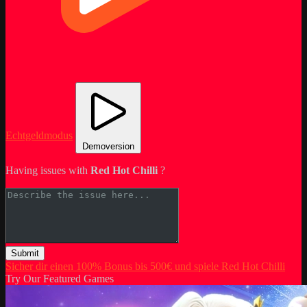
Echtgeldmodus
Demoversion
Having issues with
Red Hot Chilli
?
Submit
Sicher dir einen 100% Bonus bis 500€ und spiele Red Hot Chilli
Try Our Featured Games