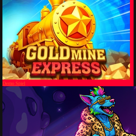
Demo Spiel