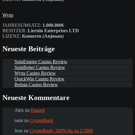
Wyns
JAHRESUMSATZ:
1.000.000€
BESITZER:
Liernin Enterprises LTD
LIZENZ:
Komoren (Anjouan)
Neueste Beiträge
SpinEmpire Casino Review
SpinBetter Casino Review
Wyns Casino Review
QuickWin Casino Review
Betista Casino Review
Neueste Kommentare
Alex
zu
Dazard
rami
zu
CryptoRush
Jens
zu
CryptoRush: 200% bis zu 2.500€