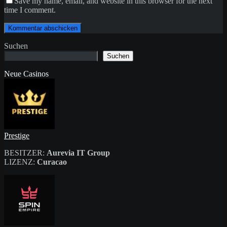
Save my name, email, and website in this browser for the next
time I comment.
Suchen
Suchen
Neue Casinos
Prestige
BESITZER:
Aurevia IT Group
LIZENZ:
Curacao