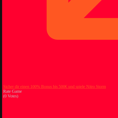
Sicher dir einen 100% Bonus bis 500€ und spiele Nitro Storm
Rate Game
(
0
Votes)