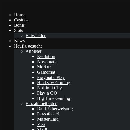
Home
Casinos
Bonis
Slots
Entwickler
News
Häufig gesucht
Anbieter
Evolution
Novomatic
Merkur
Gamomat
Pragmatic Play
Hacksaw Gaming
NoLimit City
Play’n GO
Big Time Gaming
Einzahlmethoden
Bank Überweisung
Paysafecard
MasterCard
Visa
Skrill