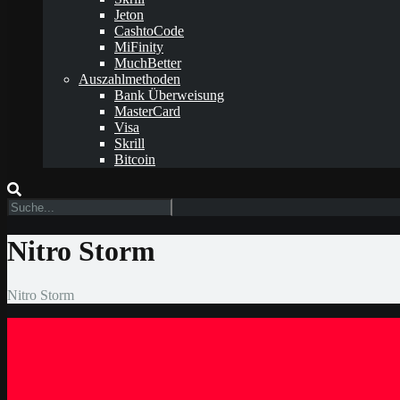
Jeton
CashtoCode
MiFinity
MuchBetter
Auszahlmethoden
Bank Überweisung
MasterCard
Visa
Skrill
Bitcoin
Nitro Storm
Nitro Storm