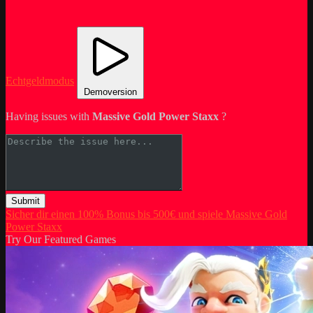
Echtgeldmodus
Demoversion
Having issues with
Massive Gold Power Staxx
?
Submit
Sicher dir einen 100% Bonus bis 500€ und spiele Massive Gold
Power Staxx
Try Our Featured Games