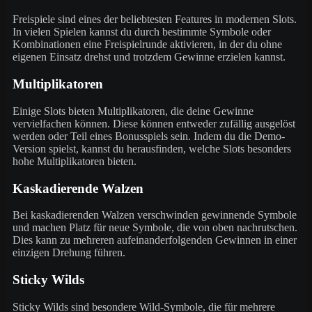
Freispiele sind eines der beliebtesten Features in modernen Slots.
In vielen Spielen kannst du durch bestimmte Symbole oder
Kombinationen eine Freispielrunde aktivieren, in der du ohne
eigenen Einsatz drehst und trotzdem Gewinne erzielen kannst.
Multiplikatoren
Einige Slots bieten Multiplikatoren, die deine Gewinne
vervielfachen können. Diese können entweder zufällig ausgelöst
werden oder Teil eines Bonusspiels sein. Indem du die Demo-
Version spielst, kannst du herausfinden, welche Slots besonders
hohe Multiplikatoren bieten.
Kaskadierende Walzen
Bei kaskadierenden Walzen verschwinden gewinnende Symbole
und machen Platz für neue Symbole, die von oben nachrutschen.
Dies kann zu mehreren aufeinanderfolgenden Gewinnen in einer
einzigen Drehung führen.
Sticky Wilds
Sticky Wilds sind besondere Wild-Symbole, die für mehrere