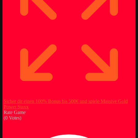
Sicher dir einen 100% Bonus bis 500€ und spiele Massive Gold
Power Staxx
Rate Game
(
0
Votes)