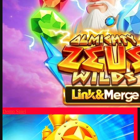
Demo Spiel