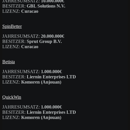
JAHRESUMSATZ:
10.000.000€
BESITZER:
GBL Solutions N.V.
LIZENZ:
Curacao
SpinBetter
JAHRESUMSATZ:
20.000.000€
BESITZER:
Sprut Group B.V.
LIZENZ:
Curacao
Betista
JAHRESUMSATZ:
1.000.000€
BESITZER:
Liernin Enterprises LTD
LIZENZ:
Komoren (Anjouan)
QuickWin
JAHRESUMSATZ:
1.000.000€
BESITZER:
Liernin Enterprises LTD
LIZENZ:
Komoren (Anjouan)