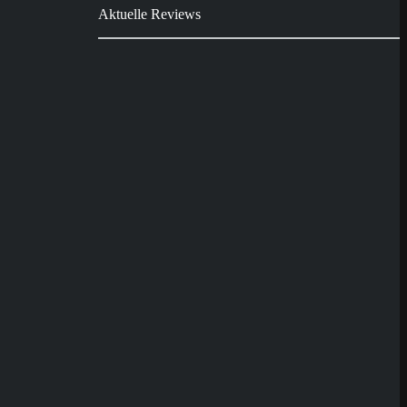
Aktuelle Reviews