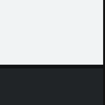
Suchen
Suchen
Neue Casinos
Prestige