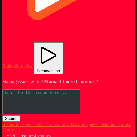
Echtgeldmodus
Demoversion
Having issues with
J Mania 3 Loose Cannons
?
Submit
Sicher dir einen 100% Bonus bis 500€ und spiele J Mania 3 Loose
Cannons
Try Our Featured Games