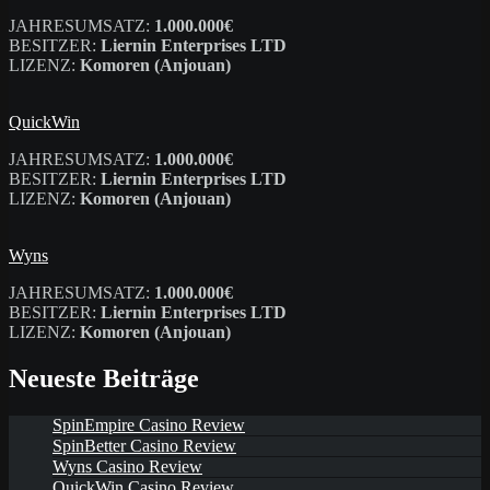
JAHRESUMSATZ:
1.000.000€
BESITZER:
Liernin Enterprises LTD
LIZENZ:
Komoren (Anjouan)
QuickWin
JAHRESUMSATZ:
1.000.000€
BESITZER:
Liernin Enterprises LTD
LIZENZ:
Komoren (Anjouan)
Wyns
JAHRESUMSATZ:
1.000.000€
BESITZER:
Liernin Enterprises LTD
LIZENZ:
Komoren (Anjouan)
Neueste Beiträge
SpinEmpire Casino Review
SpinBetter Casino Review
Wyns Casino Review
QuickWin Casino Review