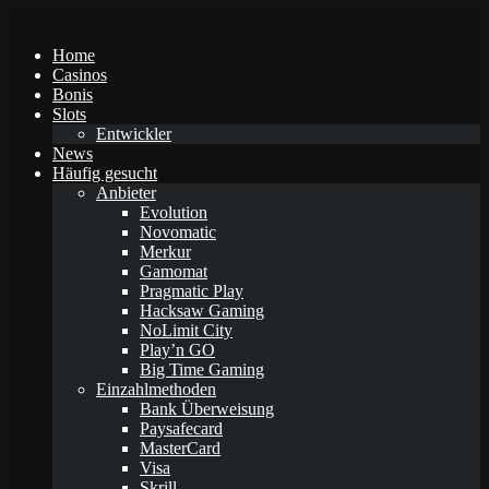
Home
Casinos
Bonis
Slots
Entwickler
News
Häufig gesucht
Anbieter
Evolution
Novomatic
Merkur
Gamomat
Pragmatic Play
Hacksaw Gaming
NoLimit City
Play’n GO
Big Time Gaming
Einzahlmethoden
Bank Überweisung
Paysafecard
MasterCard
Visa
Skrill