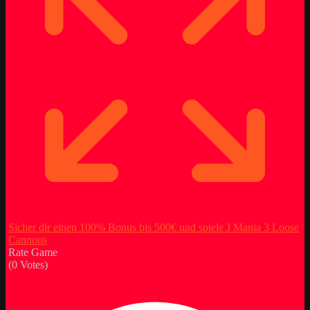
Sicher dir einen 100% Bonus bis 500€ und spiele J Mania 3 Loose
Cannons
Rate Game
(
0
Votes)