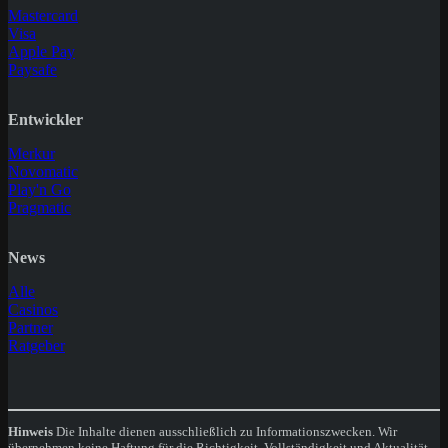
Mastercard
Visa
Apple Pay
Paysafe
Entwickler
Merkur
Novomatic
Play'n Go
Pragmatic
News
Alle
Casinos
Partner
Ratgeber
Hinweis
Die Inhalte dienen ausschließlich zu Informationszwecken. Wir
übernehmen keine Haftung für die Richtigkeit, Vollständigkeit und Aktualität