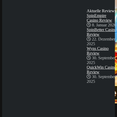
30. September
2025
Aktuelle Reviews
SpinEmpire
Casino Review
8. Januar 2026
SpinBetter Casino
Review
22. Dezember
2025
Wyns Casino
Review
30. September
2025
QuickWin Casino
Review
30. September
2025
Demo Spiel