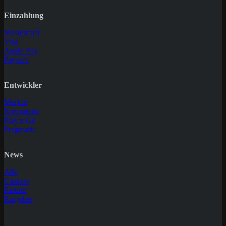
Einzahlung
Mastercard
Visa
Apple Pay
Paysafe
Entwickler
Merkur
Novomatic
Play'n Go
Pragmatic
News
Alle
Casinos
Partner
Ratgeber