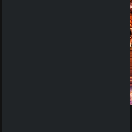
Demo Spiel
Willkommen auf unserer Plattform für Demo