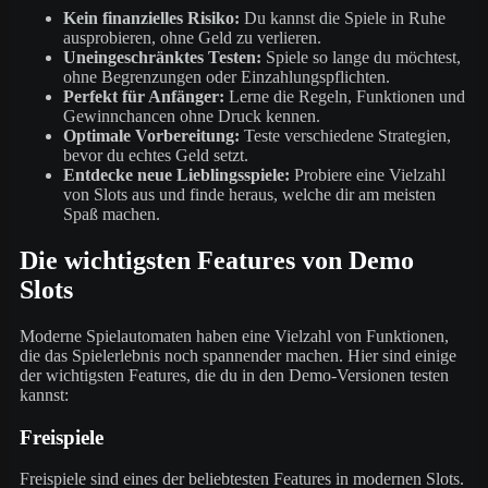
Kein finanzielles Risiko:
Du kannst die Spiele in Ruhe
ausprobieren, ohne Geld zu verlieren.
Uneingeschränktes Testen:
Spiele so lange du möchtest,
ohne Begrenzungen oder Einzahlungspflichten.
Perfekt für Anfänger:
Lerne die Regeln, Funktionen und
Gewinnchancen ohne Druck kennen.
Optimale Vorbereitung:
Teste verschiedene Strategien,
bevor du echtes Geld setzt.
Entdecke neue Lieblingsspiele:
Probiere eine Vielzahl
von Slots aus und finde heraus, welche dir am meisten
Spaß machen.
Die wichtigsten Features von Demo
Slots
Moderne Spielautomaten haben eine Vielzahl von Funktionen,
die das Spielerlebnis noch spannender machen. Hier sind einige
der wichtigsten Features, die du in den Demo-Versionen testen
kannst:
Freispiele
Freispiele sind eines der beliebtesten Features in modernen Slots.