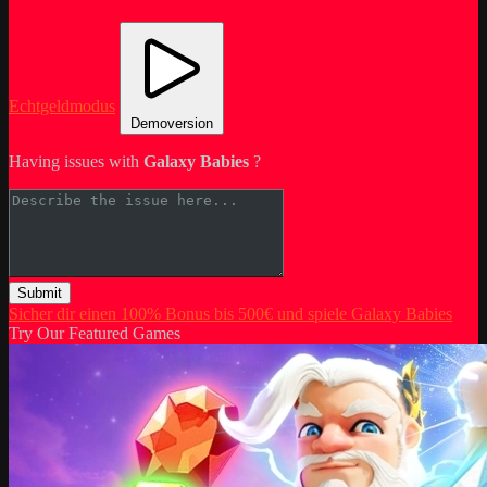
Echtgeldmodus
Demoversion
Having issues with
Galaxy Babies
?
Submit
Sicher dir einen 100% Bonus bis 500€ und spiele Galaxy Babies
Try Our Featured Games