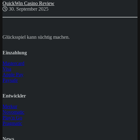
QuickWin Casino Review
30. September 2025
Glücksspiel kann süchtig machen.
Einzahlung
Mastercard
Visa
Apple Pay
Paysafe
Entwickler
Merkur
Novomatic
Play'n Go
Pragmatic
News