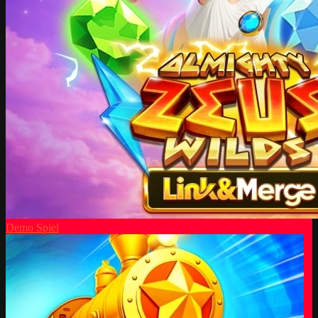
Demo Spiel