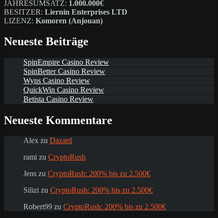
JAHRESUMSATZ:
1.000.000€
BESITZER:
Liernin Enterprises LTD
LIZENZ:
Komoren (Anjouan)
Neueste Beiträge
SpinEmpire Casino Review
SpinBetter Casino Review
Wyns Casino Review
QuickWin Casino Review
Betista Casino Review
Neueste Kommentare
Alex
zu
Dazard
rami
zu
CryptoRush
Jens
zu
CryptoRush: 200% bis zu 2.500€
Silizi
zu
CryptoRush: 200% bis zu 2.500€
Robert99
zu
CryptoRush: 200% bis zu 2.500€