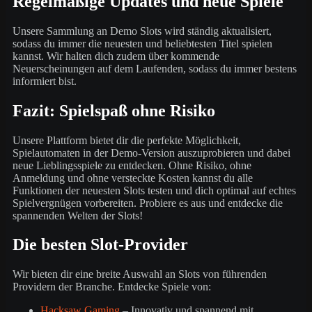
Regelmäßige Updates und neue Spiele
Unsere Sammlung an Demo Slots wird ständig aktualisiert,
sodass du immer die neuesten und beliebtesten Titel spielen
kannst. Wir halten dich zudem über kommende
Neuerscheinungen auf dem Laufenden, sodass du immer bestens
informiert bist.
Fazit: Spielspaß ohne Risiko
Unsere Plattform bietet dir die perfekte Möglichkeit,
Spielautomaten in der Demo-Version auszuprobieren und dabei
neue Lieblingsspiele zu entdecken. Ohne Risiko, ohne
Anmeldung und ohne versteckte Kosten kannst du alle
Funktionen der neuesten Slots testen und dich optimal auf echtes
Spielvergnügen vorbereiten. Probiere es aus und entdecke die
spannenden Welten der Slots!
Die besten Slot-Provider
Wir bieten dir eine breite Auswahl an Slots von führenden
Providern der Branche. Entdecke Spiele von:
Hacksaw Gaming
– Innovativ und spannend mit