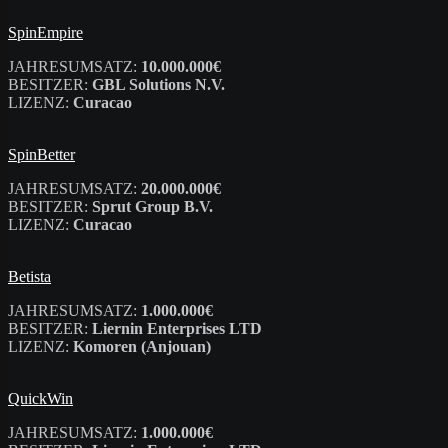
SpinEmpire
JAHRESUMSATZ:
10.000.000€
BESITZER:
GBL Solutions N.V.
LIZENZ:
Curacao
SpinBetter
JAHRESUMSATZ:
20.000.000€
BESITZER:
Sprut Group B.V.
LIZENZ:
Curacao
Betista
JAHRESUMSATZ:
1.000.000€
BESITZER:
Liernin Enterprises LTD
LIZENZ:
Komoren (Anjouan)
QuickWin
JAHRESUMSATZ:
1.000.000€