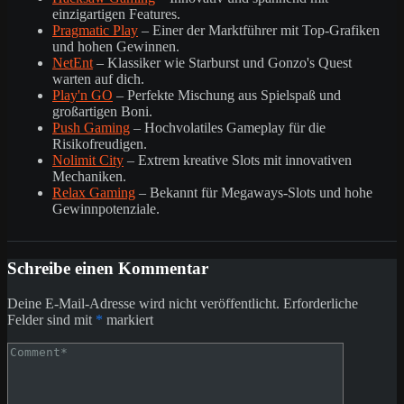
einzigartigen Features.
Pragmatic Play
– Einer der Marktführer mit Top-Grafiken
und hohen Gewinnen.
NetEnt
– Klassiker wie Starburst und Gonzo's Quest
warten auf dich.
Play'n GO
– Perfekte Mischung aus Spielspaß und
großartigen Boni.
Push Gaming
– Hochvolatiles Gameplay für die
Risikofreudigen.
Nolimit City
– Extrem kreative Slots mit innovativen
Mechaniken.
Relax Gaming
– Bekannt für Megaways-Slots und hohe
Gewinnpotenziale.
Schreibe einen Kommentar
Deine E-Mail-Adresse wird nicht veröffentlicht.
Erforderliche
Felder sind mit
*
markiert