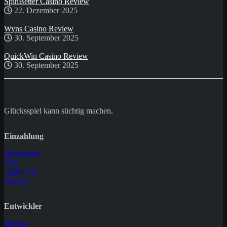
SpinBetter Casino Review
22. Dezember 2025
Wyns Casino Review
30. September 2025
QuickWin Casino Review
30. September 2025
Glücksspiel kann süchtig machen.
Einzahlung
Mastercard
Visa
Apple Pay
Paysafe
Entwickler
Merkur