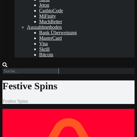
Jeton
CashtoCode
MiFinity
MuchBetter
Auszahlmethoden
Bank Überweisung
MasterCard
Visa
Skrill
Bitcoin
Festive Spins
Festive Spins