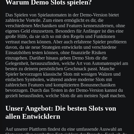
Warum Demo Slots spielen?
Das Spielen von Spielautomaten in der Demo-Version bietet
zahlreiche Vorteile. Zum einen ermöglicht es dir, die
verschiedenen Mechaniken und Features kennenzulernen, ohne
eigenes Geld einzusetzen. Besonders für Anfänger ist dies eine
große Hilfe, da sie sich so mit den Regeln und Funktionen
vertraut machen können. Aber auch erfahrene Spieler profitieren
davon, da sie neue Strategien entwickeln und verschiedene
Einsatzhöhen testen können, ohne finanzielle Risiken
einzugehen. Darüber hinaus geben Demo Slots dir die
Gelegenheit, herauszufinden, welche Art von Automatenspiel am
besten zu deinem persönlichen Geschmack passt. Manche
Spieler bevorzugen klassische Slots mit wenigen Walzen und
einfachen Symbolen, während andere moderne Slots mit
zahlreichen Features und komplizierten Bonusmechaniken
bevorzugen. Durch das Testen in der Demo-Version kannst du
gezielt herausfinden, welche Slots dir am meisten Spaß machen.
Unser Angebot: Die besten Slots von
allen Entwicklern
Auf unserer Plattform findest du eine umfassende Auswahl an