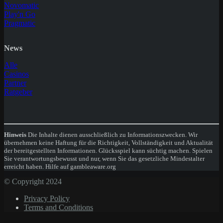
Novomatic
Play'n Go
Pragmatic
News
Alle
Casinos
Partner
Ratgeber
Hinweis
Die Inhalte dienen ausschließlich zu Informationszwecken. Wir
übernehmen keine Haftung für die Richtigkeit, Vollständigkeit und Aktualität
der bereitgestellten Informationen. Glücksspiel kann süchtig machen. Spielen
Sie verantwortungsbewusst und nur, wenn Sie das gesetzliche Mindestalter
erreicht haben. Hilfe auf gambleaware.org
© Copyright 2024
Privacy Policy
Terms and Conditions