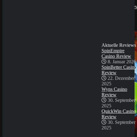
2025
Wyns Casino Revie
30. September
2025
QuickWin Casino
Demo Spiel
Review
30. September
2025
Aktuelle Reviews
SpinEmpire
Casino Review
8. Januar 2026
SpinBetter Casino
Review
22. Dezember
2025
Wyns Casino
Review
30. September
2025
QuickWin Casino
Review
30. September
2025
Demo Spiel