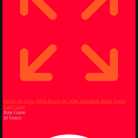
Sicher dir einen 100% Bonus bis 500€ und spiele Black Friday
Cart Craze
Rate Game
(
0
Votes)