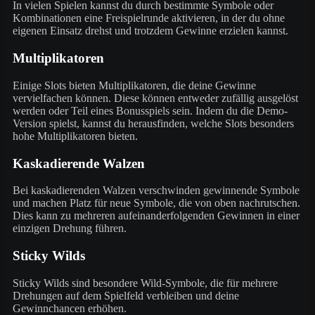
In vielen Spielen kannst du durch bestimmte Symbole oder
Kombinationen eine Freispielrunde aktivieren, in der du ohne
eigenen Einsatz drehst und trotzdem Gewinne erzielen kannst.
Multiplikatoren
Einige Slots bieten Multiplikatoren, die deine Gewinne
vervielfachen können. Diese können entweder zufällig ausgelöst
werden oder Teil eines Bonusspiels sein. Indem du die Demo-
Version spielst, kannst du herausfinden, welche Slots besonders
hohe Multiplikatoren bieten.
Kaskadierende Walzen
Bei kaskadierenden Walzen verschwinden gewinnende Symbole
und machen Platz für neue Symbole, die von oben nachrutschen.
Dies kann zu mehreren aufeinanderfolgenden Gewinnen in einer
einzigen Drehung führen.
Sticky Wilds
Sticky Wilds sind besondere Wild-Symbole, die für mehrere
Drehungen auf dem Spielfeld verbleiben und deine
Gewinnchancen erhöhen.