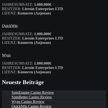
JAHRESUMSATZ:
1.000.000€
BESITZER:
Liernin Enterprises LTD
LIZENZ:
Komoren (Anjouan)
QuickWin
JAHRESUMSATZ:
1.000.000€
BESITZER:
Liernin Enterprises LTD
LIZENZ:
Komoren (Anjouan)
Wyns
JAHRESUMSATZ:
1.000.000€
BESITZER:
Liernin Enterprises LTD
LIZENZ:
Komoren (Anjouan)
Neueste Beiträge
SpinEmpire Casino Review
SpinBetter Casino Review
Wyns Casino Review
QuickWin Casino Review