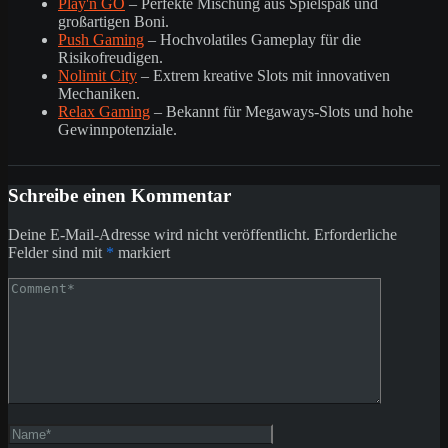
Play'n GO
– Perfekte Mischung aus Spielspaß und
großartigen Boni.
Push Gaming
– Hochvolatiles Gameplay für die
Risikofreudigen.
Nolimit City
– Extrem kreative Slots mit innovativen
Mechaniken.
Relax Gaming
– Bekannt für Megaways-Slots und hohe
Gewinnpotenziale.
Schreibe einen Kommentar
Deine E-Mail-Adresse wird nicht veröffentlicht.
Erforderliche
Felder sind mit
*
markiert