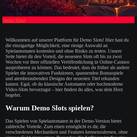
Demo Spiel
Willkommen auf unserer Plattform für Demo Slots! Hier hast du
die einzigartige Möglichkeit, eine riesige Auswahl an
Spielautomaten kostenlos und ohne Risiko zu testen. Unsere
Seite bietet dir den Vorteil, die neuesten Slots oft bis zu zwei
Wochen vor ihrer offiziellen Veröffentlichung in Online-Casinos
ausprobieren zu können. Das bedeutet, dass du früher als andere
Spieler die innovativen Funktionen, spannenden Bonusspiele
und atemberaubenden Designs der neuesten Titel erkunden
kannst. Egal, ob du klassische Automaten oder hochmoderne
Video-Slots bevorzugst – hier findest du alles, was dein Herz
begehrt.
Warum Demo Slots spielen?
Das Spielen von Spielautomaten in der Demo-Version bietet
zahlreiche Vorteile. Zum einen ermöglicht es dir, die
verschiedenen Mechaniken und Features kennenzulernen, ohne