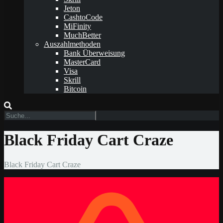
Jeton
CashtoCode
MiFinity
MuchBetter
Auszahlmethoden
Bank Überweisung
MasterCard
Visa
Skrill
Bitcoin
Black Friday Cart Craze
Black Friday Cart Craze