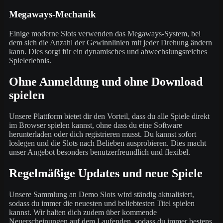
Megaways-Mechanik
Einige moderne Slots verwenden das Megaways-System, bei
dem sich die Anzahl der Gewinnlinien mit jeder Drehung ändern
kann. Dies sorgt für ein dynamisches und abwechslungsreiches
Spielerlebnis.
Ohne Anmeldung und ohne Download
spielen
Unsere Plattform bietet dir den Vorteil, dass du alle Spiele direkt
im Browser spielen kannst, ohne dass du eine Software
herunterladen oder dich registrieren musst. Du kannst sofort
loslegen und die Slots nach Belieben ausprobieren. Dies macht
unser Angebot besonders benutzerfreundlich und flexibel.
Regelmäßige Updates und neue Spiele
Unsere Sammlung an Demo Slots wird ständig aktualisiert,
sodass du immer die neuesten und beliebtesten Titel spielen
kannst. Wir halten dich zudem über kommende
Neuerscheinungen auf dem Laufenden, sodass du immer bestens