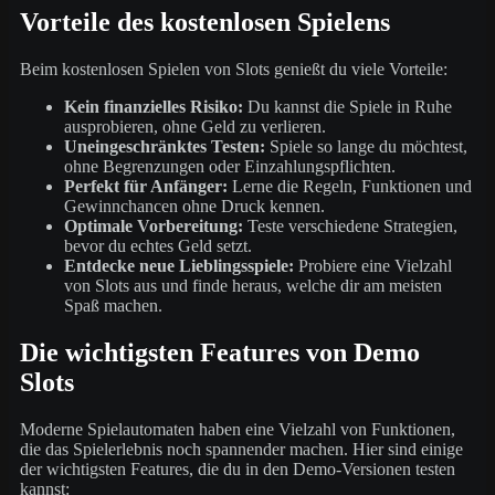
Vorteile des kostenlosen Spielens
Beim kostenlosen Spielen von Slots genießt du viele Vorteile:
Kein finanzielles Risiko:
Du kannst die Spiele in Ruhe
ausprobieren, ohne Geld zu verlieren.
Uneingeschränktes Testen:
Spiele so lange du möchtest,
ohne Begrenzungen oder Einzahlungspflichten.
Perfekt für Anfänger:
Lerne die Regeln, Funktionen und
Gewinnchancen ohne Druck kennen.
Optimale Vorbereitung:
Teste verschiedene Strategien,
bevor du echtes Geld setzt.
Entdecke neue Lieblingsspiele:
Probiere eine Vielzahl
von Slots aus und finde heraus, welche dir am meisten
Spaß machen.
Die wichtigsten Features von Demo
Slots
Moderne Spielautomaten haben eine Vielzahl von Funktionen,
die das Spielerlebnis noch spannender machen. Hier sind einige
der wichtigsten Features, die du in den Demo-Versionen testen
kannst: