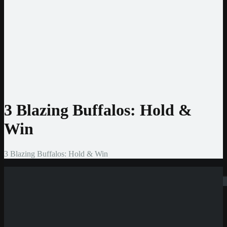
Jeton
CashtoCode
MiFinity
MuchBetter
Auszahlmethoden
Bank Überweisung
MasterCard
Visa
Skrill
Bitcoin
3 Blazing Buffalos: Hold &
Win
3 Blazing Buffalos: Hold & Win
Suchen
Neue Casinos