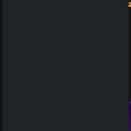
Demo Spiel
Demo Spiel