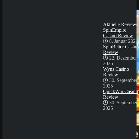
Blazing Buffalos: Hold & Win
QuickWin Casino
Try Our Featured Games
Review
30. September
2025
Aktuelle Reviews
SpinEmpire
Casino Review
8. Januar 2026
SpinBetter Casino
Review
22. Dezember
2025
Wyns Casino
Review
30. September
2025
QuickWin Casino
Review
30. September
2025