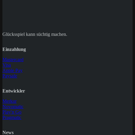
Glücksspiel kann süchtig machen.
Einzahlung
Mastercard
Visa
Apple Pay
Paysafe
Entwickler
Merkur
Novomatic
Play'n Go
Pragmatic
News