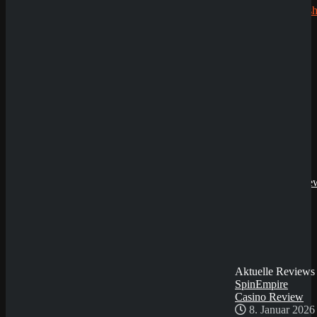
CryptoRush
200% bis
💡 Bewertung des No-Deposit-
zu 2.500€
Angebots
News
Kriterium
Bewertung
SpinEmpire Casino
Review
⭐⭐⭐⭐⭐ (nur
Einfachheit
8. Januar 2026
der
SpinBetter Casino
Registrierung +
Aktivierung
Review
Verifizierung)
22. Dezember
2025
⭐⭐⭐⭐☆ (50 FS
Wyns Casino Revie
Anzahl der
ist
30. September
Freispiele
überdurchschnitt
2025
lich)
QuickWin Casino
Review
Transparenz
30. September
⭐⭐⭐⭐☆
der
2025
Bedingungen
Aktuelle Reviews
SpinEmpire
⭐⭐⭐☆☆ (x50
Casino Review
Umsatzanforde
ist relativ hoch,
8. Januar 2026
rung