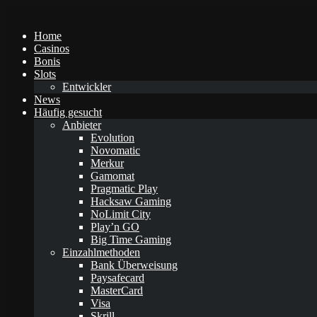
Home
Casinos
Bonis
Slots
Entwickler
News
Häufig gesucht
Anbieter
Evolution
Novomatic
Merkur
Gamomat
Pragmatic Play
Hacksaw Gaming
NoLimit City
Play’n GO
Big Time Gaming
Einzahlmethoden
Bank Überweisung
Paysafecard
MasterCard
Visa
Skrill