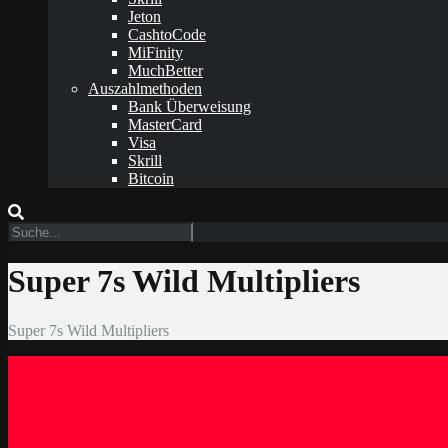
Jeton
CashtoCode
MiFinity
MuchBetter
Auszahlmethoden
Bank Überweisung
MasterCard
Visa
Skrill
Bitcoin
Super 7s Wild Multipliers
Super 7s Wild Multipliers