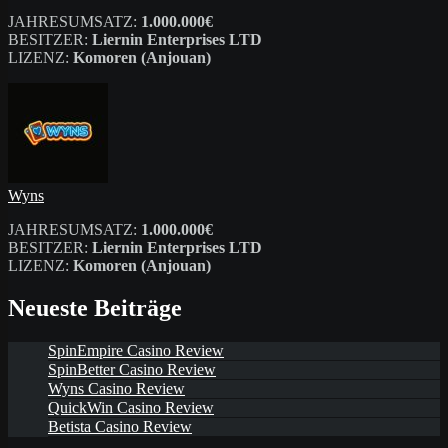
JAHRESUMSATZ:
1.000.000€
BESITZER:
Liernin Enterprises LTD
LIZENZ:
Komoren (Anjouan)
Wyns
JAHRESUMSATZ:
1.000.000€
BESITZER:
Liernin Enterprises LTD
LIZENZ:
Komoren (Anjouan)
Neueste Beiträge
SpinEmpire Casino Review
SpinBetter Casino Review
Wyns Casino Review
QuickWin Casino Review
Betista Casino Review