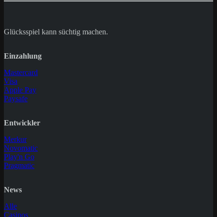
Glücksspiel kann süchtig machen.
Einzahlung
Mastercard
Visa
Apple Pay
Paysafe
Entwickler
Merkur
Novomatic
Play'n Go
Pragmatic
News
Alle
Casinos