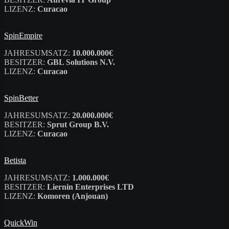
LIZENZ:
Curacao
SpinEmpire
JAHRESUMSATZ:
10.000.000€
BESITZER:
GBL Solutions N.V.
LIZENZ:
Curacao
SpinBetter
JAHRESUMSATZ:
20.000.000€
BESITZER:
Sprut Group B.V.
LIZENZ:
Curacao
Betista
JAHRESUMSATZ:
1.000.000€
BESITZER:
Liernin Enterprises LTD
LIZENZ:
Komoren (Anjouan)
QuickWin