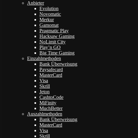
Anbieter
Evolution
Novomatic
Merkur
Gamomat
Pragmatic Play
Hacksaw Gaming
NoLimit City
Play’n GO
Big Time Gaming
Einzahlmethoden
Bank Überweisung
Paysafecard
MasterCard
Visa
Skrill
Jeton
CashtoCode
MiFinity
MuchBetter
Auszahlmethoden
Bank Überweisung
MasterCard
Visa
Skrill