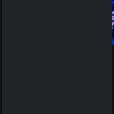
Demo Spiel
Willkommen auf unserer Plattform für Demo
Slots! Hier hast du die einzigartige Möglichkeit,
eine riesige Auswahl an Spielautomaten
kostenlos und ohne Risiko zu testen. Unsere
Seite bietet dir den Vorteil, die neuesten Slots
oft bis zu zwei Wochen vor ihrer offiziellen
Veröffentlichung in Online-Casinos
ausprobieren zu können. Das bedeutet, dass du
früher als andere Spieler die innovativen
Funktionen, spannenden Bonusspiele und
atemberaubenden Designs der neuesten Titel