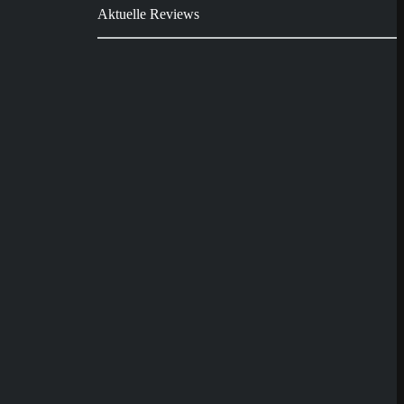
Aktuelle Reviews