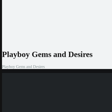
Aus
Playboy Gems and Desires
Playboy Gems and Desires