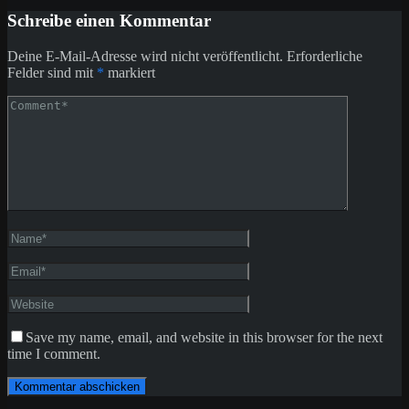
Schreibe einen Kommentar
Deine E-Mail-Adresse wird nicht veröffentlicht.
Erforderliche
Felder sind mit
*
markiert
Save my name, email, and website in this browser for the next
time I comment.