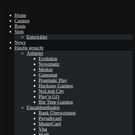
Home
Casinos
Bonis
Slots
Entwickler
News
Häufig gesucht
Anbieter
Evolution
Novomatic
Merkur
Gamomat
Pragmatic Play
Hacksaw Gaming
NoLimit City
Play’n GO
Big Time Gaming
Einzahlmethoden
Bank Überweisung
Paysafecard
MasterCard
Visa
Skrill