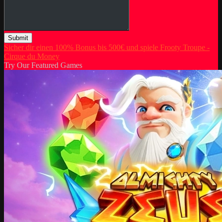
Submit
Sicher dir einen 100% Bonus bis 500€ und spiele Frooty Troupe -
Cirque du Money
Try Our Featured Games