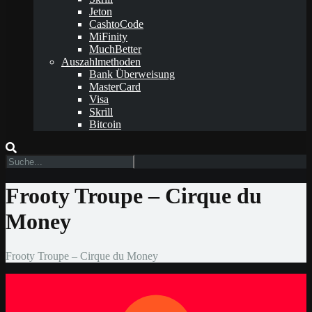
Jeton
CashtoCode
MiFinity
MuchBetter
Auszahlmethoden
Bank Überweisung
MasterCard
Visa
Skrill
Bitcoin
Frooty Troupe – Cirque du
Money
Frooty Troupe – Cirque du Money