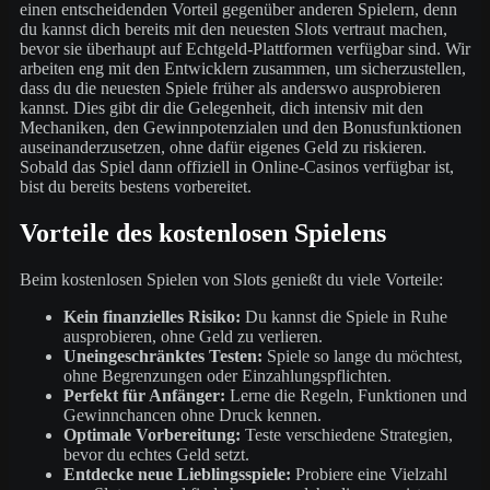
einen entscheidenden Vorteil gegenüber anderen Spielern, denn
du kannst dich bereits mit den neuesten Slots vertraut machen,
bevor sie überhaupt auf Echtgeld-Plattformen verfügbar sind. Wir
arbeiten eng mit den Entwicklern zusammen, um sicherzustellen,
dass du die neuesten Spiele früher als anderswo ausprobieren
kannst. Dies gibt dir die Gelegenheit, dich intensiv mit den
Mechaniken, den Gewinnpotenzialen und den Bonusfunktionen
auseinanderzusetzen, ohne dafür eigenes Geld zu riskieren.
Sobald das Spiel dann offiziell in Online-Casinos verfügbar ist,
bist du bereits bestens vorbereitet.
Vorteile des kostenlosen Spielens
Beim kostenlosen Spielen von Slots genießt du viele Vorteile:
Kein finanzielles Risiko:
Du kannst die Spiele in Ruhe
ausprobieren, ohne Geld zu verlieren.
Uneingeschränktes Testen:
Spiele so lange du möchtest,
ohne Begrenzungen oder Einzahlungspflichten.
Perfekt für Anfänger:
Lerne die Regeln, Funktionen und
Gewinnchancen ohne Druck kennen.
Optimale Vorbereitung:
Teste verschiedene Strategien,
bevor du echtes Geld setzt.
Entdecke neue Lieblingsspiele:
Probiere eine Vielzahl