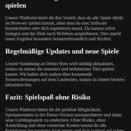
spielen
Unsere Plattform bietet dir den Vorteil, dass du alle Spiele direkt
im Browser spielen kannst, ohne dass du eine Software
herunterladen oder dich registrieren musst. Du kannst sofort
loslegen und die Slots nach Belieben ausprobieren. Dies macht
unser Angebot besonders benutzerfreundlich und flexibel.
Regelmäßige Updates und neue Spiele
Unsere Sammlung an Demo Slots wird ständig aktualisiert,
sodass du immer die neuesten und beliebtesten Titel spielen
kannst. Wir halten dich zudem über kommende
Neuerscheinungen auf dem Laufenden, sodass du immer bestens
informiert bist.
Fazit: Spielspaß ohne Risiko
Unsere Plattform bietet dir die perfekte Möglichkeit,
Spielautomaten in der Demo-Version auszuprobieren und dabei
neue Lieblingsspiele zu entdecken. Ohne Risiko, ohne
Anmeldung und ohne versteckte Kosten kannst du alle
Funktionen der neuesten Slots testen und dich optimal auf echtes