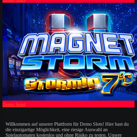
Demo Spiel
Willkommen auf unserer Plattform für Demo Slots! Hier hast du
die einzigartige Möglichkeit, eine riesige Auswahl an
Spielautomaten kostenlos und ohne Risiko zu testen. Unsere