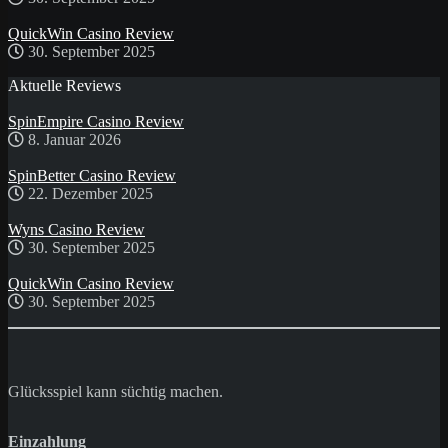
QuickWin Casino Review
30. September 2025
Aktuelle Reviews
SpinEmpire Casino Review
8. Januar 2026
SpinBetter Casino Review
22. Dezember 2025
Wyns Casino Review
30. September 2025
QuickWin Casino Review
30. September 2025
Glücksspiel kann süchtig machen.
Einzahlung