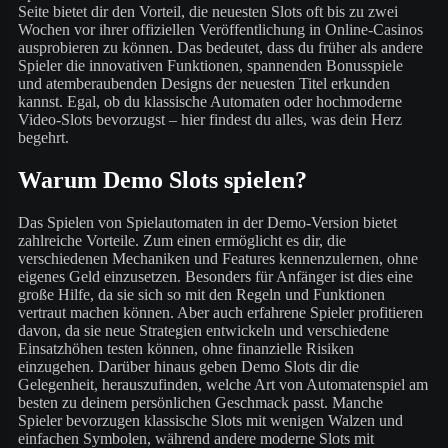
Seite bietet dir den Vorteil, die neuesten Slots oft bis zu zwei
Wochen vor ihrer offiziellen Veröffentlichung in Online-Casinos
ausprobieren zu können. Das bedeutet, dass du früher als andere
Spieler die innovativen Funktionen, spannenden Bonusspiele
und atemberaubenden Designs der neuesten Titel erkunden
kannst. Egal, ob du klassische Automaten oder hochmoderne
Video-Slots bevorzugst – hier findest du alles, was dein Herz
begehrt.
Warum Demo Slots spielen?
Das Spielen von Spielautomaten in der Demo-Version bietet
zahlreiche Vorteile. Zum einen ermöglicht es dir, die
verschiedenen Mechaniken und Features kennenzulernen, ohne
eigenes Geld einzusetzen. Besonders für Anfänger ist dies eine
große Hilfe, da sie sich so mit den Regeln und Funktionen
vertraut machen können. Aber auch erfahrene Spieler profitieren
davon, da sie neue Strategien entwickeln und verschiedene
Einsatzhöhen testen können, ohne finanzielle Risiken
einzugehen. Darüber hinaus geben Demo Slots dir die
Gelegenheit, herauszufinden, welche Art von Automatenspiel am
besten zu deinem persönlichen Geschmack passt. Manche
Spieler bevorzugen klassische Slots mit wenigen Walzen und
einfachen Symbolen, während andere moderne Slots mit