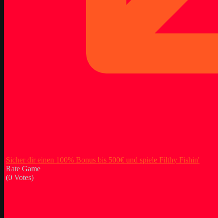
Sicher dir einen 100% Bonus bis 500€ und spiele Filthy Fishin'
Rate Game
(
0
Votes)