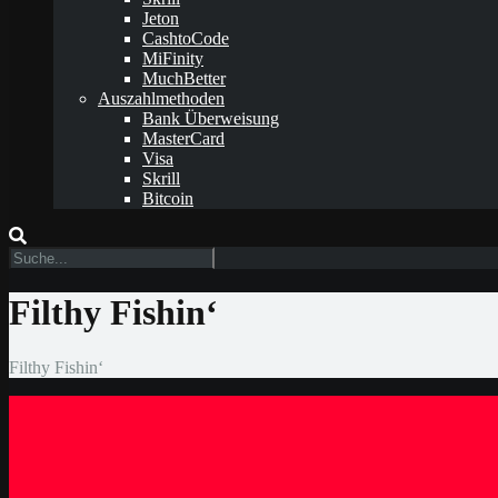
Jeton
CashtoCode
MiFinity
MuchBetter
Auszahlmethoden
Bank Überweisung
MasterCard
Visa
Skrill
Bitcoin
Filthy Fishin‘
Filthy Fishin‘