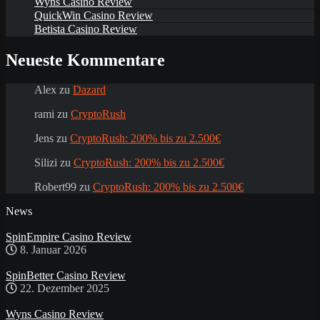
Wyns Casino Review
QuickWin Casino Review
Betista Casino Review
Neueste Kommentare
Alex
zu
Dazard
rami
zu
CryptoRush
Jens
zu
CryptoRush: 200% bis zu 2.500€
Silizi
zu
CryptoRush: 200% bis zu 2.500€
Robert99
zu
CryptoRush: 200% bis zu 2.500€
News
SpinEmpire Casino Review
8. Januar 2026
SpinBetter Casino Review
22. Dezember 2025
Wyns Casino Review