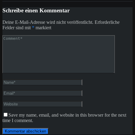
Schreibe einen Kommentar
Deine E-Mail-Adresse wird nicht veröffentlicht.
Erforderliche
Felder sind mit
*
markiert
Save my name, email, and website in this browser for the next
time I comment.