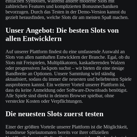
einfachen Symbolen, während andere moderne Slots mit
zahlreichen Features und komplizierten Bonusmechaniken
bevorzugen. Durch das Testen in der Demo-Version kannst du
gezielt herausfinden, welche Slots dir am meisten Spaß machen.
Unser Angebot: Die besten Slots von
allen Entwicklern
Auf unserer Plattform findest du eine umfassende Auswahl an
Slots von allen namhaften Entwicklern der Branche. Egal, ob du
Slots mit Freispielen, Multiplikatoren, kaskadierenden Walzen
oder progressiven Jackpots suchst – wir bieten dir eine riesige
Bandbreite an Optionen. Unsere Sammlung wird ständig
aktualisiert, sodass du immer die neuesten und beliebtesten Spiele
ausprobieren kannst. Ein weiterer Vorteil unserer Plattform ist,
dass du keine Anmeldung oder Software-Downloads benötigst.
Alle Spiele sind direkt in deinem Browser spielbar, ohne
versteckte Kosten oder Verpflichtungen.
Die neuesten Slots zuerst testen
Einer der größten Vorteile unserer Plattform ist die Möglichkeit,
brandneue Spielautomaten bereits vor ihrer offiziellen