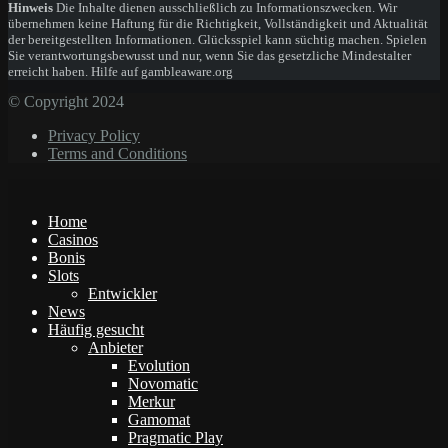
Hinweis
Die Inhalte dienen ausschließlich zu Informationszwecken. Wir
übernehmen keine Haftung für die Richtigkeit, Vollständigkeit und Aktualität
der bereitgestellten Informationen. Glücksspiel kann süchtig machen. Spielen
Sie verantwortungsbewusst und nur, wenn Sie das gesetzliche Mindestalter
erreicht haben. Hilfe auf gambleaware.org
© Copyright 2024
Privacy Policy
Terms and Conditions
Home
Casinos
Bonis
Slots
Entwickler
News
Häufig gesucht
Anbieter
Evolution
Novomatic
Merkur
Gamomat
Pragmatic Play