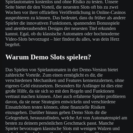
Spielautomaten kostenlos und ohne Risiko zu testen. Unsere
Seite bietet dir den Vorteil, die neuesten Slots oft bis zu zwei
Wochen vor ihrer offiziellen Veröffentlichung in Online-Casinos
ausprobieren zu können. Das bedeutet, dass du früher als andere
Spieler die innovativen Funktionen, spannenden Bonusspiele
und atemberaubenden Designs der neuesten Titel erkunden
kannst. Egal, ob du klassische Automaten oder hochmoderne
Video-Slots bevorzugst – hier findest du alles, was dein Herz
begehrt.
Warum Demo Slots spielen?
Das Spielen von Spielautomaten in der Demo-Version bietet
zahlreiche Vorteile. Zum einen ermöglicht es dir, die
verschiedenen Mechaniken und Features kennenzulernen, ohne
eigenes Geld einzusetzen. Besonders für Anfänger ist dies eine
große Hilfe, da sie sich so mit den Regeln und Funktionen
vertraut machen können. Aber auch erfahrene Spieler profitieren
davon, da sie neue Strategien entwickeln und verschiedene
Einsatzhöhen testen können, ohne finanzielle Risiken
einzugehen. Darüber hinaus geben Demo Slots dir die
Gelegenheit, herauszufinden, welche Art von Automatenspiel am
besten zu deinem persönlichen Geschmack passt. Manche
Spieler bevorzugen klassische Slots mit wenigen Walzen und