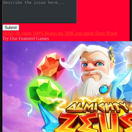
Submit
Sicher dir einen 100% Bonus bis 500€ und spiele Doce Brasil
Try Our Featured Games