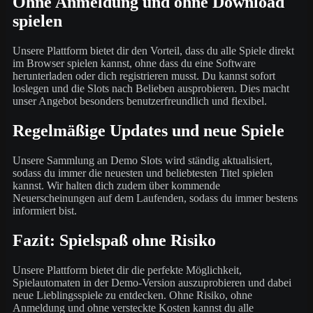
Ohne Anmeldung und ohne Download
spielen
Unsere Plattform bietet dir den Vorteil, dass du alle Spiele direkt
im Browser spielen kannst, ohne dass du eine Software
herunterladen oder dich registrieren musst. Du kannst sofort
loslegen und die Slots nach Belieben ausprobieren. Dies macht
unser Angebot besonders benutzerfreundlich und flexibel.
Regelmäßige Updates und neue Spiele
Unsere Sammlung an Demo Slots wird ständig aktualisiert,
sodass du immer die neuesten und beliebtesten Titel spielen
kannst. Wir halten dich zudem über kommende
Neuerscheinungen auf dem Laufenden, sodass du immer bestens
informiert bist.
Fazit: Spielspaß ohne Risiko
Unsere Plattform bietet dir die perfekte Möglichkeit,
Spielautomaten in der Demo-Version auszuprobieren und dabei
neue Lieblingsspiele zu entdecken. Ohne Risiko, ohne
Anmeldung und ohne versteckte Kosten kannst du alle