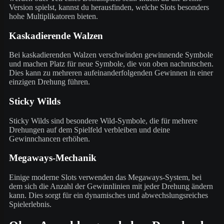
Version spielst, kannst du herausfinden, welche Slots besonders
hohe Multiplikatoren bieten.
Kaskadierende Walzen
Bei kaskadierenden Walzen verschwinden gewinnende Symbole
und machen Platz für neue Symbole, die von oben nachrutschen.
Dies kann zu mehreren aufeinanderfolgenden Gewinnen in einer
einzigen Drehung führen.
Sticky Wilds
Sticky Wilds sind besondere Wild-Symbole, die für mehrere
Drehungen auf dem Spielfeld verbleiben und deine
Gewinnchancen erhöhen.
Megaways-Mechanik
Einige moderne Slots verwenden das Megaways-System, bei
dem sich die Anzahl der Gewinnlinien mit jeder Drehung ändern
kann. Dies sorgt für ein dynamisches und abwechslungsreiches
Spielerlebnis.