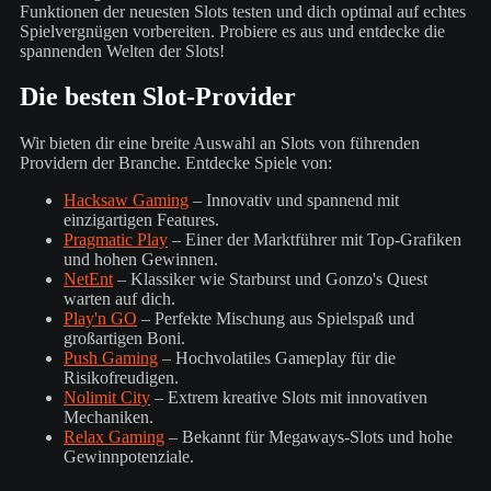
Funktionen der neuesten Slots testen und dich optimal auf echtes
Spielvergnügen vorbereiten. Probiere es aus und entdecke die
spannenden Welten der Slots!
Die besten Slot-Provider
Wir bieten dir eine breite Auswahl an Slots von führenden
Providern der Branche. Entdecke Spiele von:
Hacksaw Gaming
– Innovativ und spannend mit
einzigartigen Features.
Pragmatic Play
– Einer der Marktführer mit Top-Grafiken
und hohen Gewinnen.
NetEnt
– Klassiker wie Starburst und Gonzo's Quest
warten auf dich.
Play'n GO
– Perfekte Mischung aus Spielspaß und
großartigen Boni.
Push Gaming
– Hochvolatiles Gameplay für die
Risikofreudigen.
Nolimit City
– Extrem kreative Slots mit innovativen
Mechaniken.
Relax Gaming
– Bekannt für Megaways-Slots und hohe
Gewinnpotenziale.