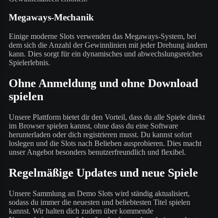
Megaways-Mechanik
Einige moderne Slots verwenden das Megaways-System, bei
dem sich die Anzahl der Gewinnlinien mit jeder Drehung ändern
kann. Dies sorgt für ein dynamisches und abwechslungsreiches
Spielerlebnis.
Ohne Anmeldung und ohne Download
spielen
Unsere Plattform bietet dir den Vorteil, dass du alle Spiele direkt
im Browser spielen kannst, ohne dass du eine Software
herunterladen oder dich registrieren musst. Du kannst sofort
loslegen und die Slots nach Belieben ausprobieren. Dies macht
unser Angebot besonders benutzerfreundlich und flexibel.
Regelmäßige Updates und neue Spiele
Unsere Sammlung an Demo Slots wird ständig aktualisiert,
sodass du immer die neuesten und beliebtesten Titel spielen
kannst. Wir halten dich zudem über kommende