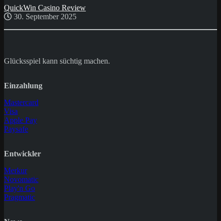
QuickWin Casino Review
30. September 2025
Glücksspiel kann süchtig machen.
Einzahlung
Mastercard
Visa
Apple Pay
Paysafe
Entwickler
Merkur
Novomatic
Play'n Go
Pragmatic