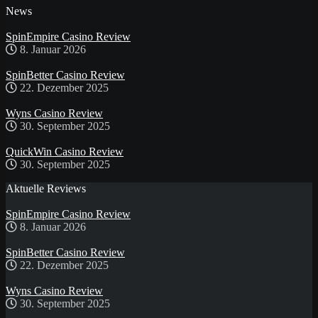
News
SpinEmpire Casino Review
8. Januar 2026
SpinBetter Casino Review
22. Dezember 2025
Wyns Casino Review
30. September 2025
QuickWin Casino Review
30. September 2025
Aktuelle Reviews
SpinEmpire Casino Review
8. Januar 2026
SpinBetter Casino Review
22. Dezember 2025
Wyns Casino Review
30. September 2025