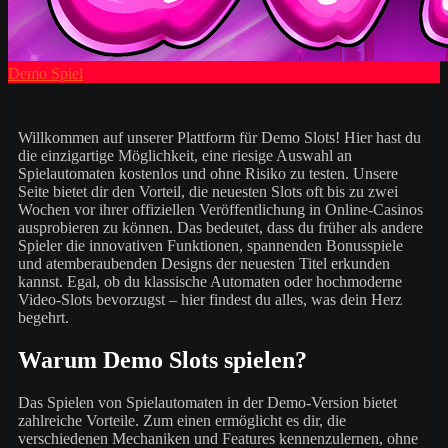
Demo Spiel
Willkommen auf unserer Plattform für Demo Slots! Hier hast du
die einzigartige Möglichkeit, eine riesige Auswahl an
Spielautomaten kostenlos und ohne Risiko zu testen. Unsere
Seite bietet dir den Vorteil, die neuesten Slots oft bis zu zwei
Wochen vor ihrer offiziellen Veröffentlichung in Online-Casinos
ausprobieren zu können. Das bedeutet, dass du früher als andere
Spieler die innovativen Funktionen, spannenden Bonusspiele
und atemberaubenden Designs der neuesten Titel erkunden
kannst. Egal, ob du klassische Automaten oder hochmoderne
Video-Slots bevorzugst – hier findest du alles, was dein Herz
begehrt.
Warum Demo Slots spielen?
Das Spielen von Spielautomaten in der Demo-Version bietet
zahlreiche Vorteile. Zum einen ermöglicht es dir, die
verschiedenen Mechaniken und Features kennenzulernen, ohne