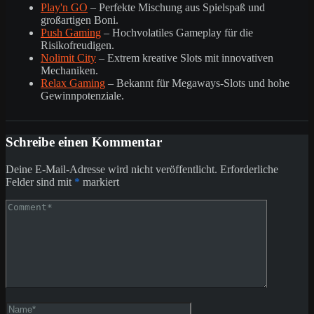
Play'n GO
– Perfekte Mischung aus Spielspaß und
großartigen Boni.
Push Gaming
– Hochvolatiles Gameplay für die
Risikofreudigen.
Nolimit City
– Extrem kreative Slots mit innovativen
Mechaniken.
Relax Gaming
– Bekannt für Megaways-Slots und hohe
Gewinnpotenziale.
Schreibe einen Kommentar
Deine E-Mail-Adresse wird nicht veröffentlicht.
Erforderliche
Felder sind mit
*
markiert