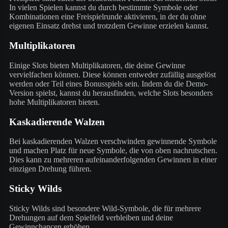
In vielen Spielen kannst du durch bestimmte Symbole oder
Kombinationen eine Freispielrunde aktivieren, in der du ohne
eigenen Einsatz drehst und trotzdem Gewinne erzielen kannst.
Multiplikatoren
Einige Slots bieten Multiplikatoren, die deine Gewinne
vervielfachen können. Diese können entweder zufällig ausgelöst
werden oder Teil eines Bonusspiels sein. Indem du die Demo-
Version spielst, kannst du herausfinden, welche Slots besonders
hohe Multiplikatoren bieten.
Kaskadierende Walzen
Bei kaskadierenden Walzen verschwinden gewinnende Symbole
und machen Platz für neue Symbole, die von oben nachrutschen.
Dies kann zu mehreren aufeinanderfolgenden Gewinnen in einer
einzigen Drehung führen.
Sticky Wilds
Sticky Wilds sind besondere Wild-Symbole, die für mehrere
Drehungen auf dem Spielfeld verbleiben und deine
Gewinnchancen erhöhen.