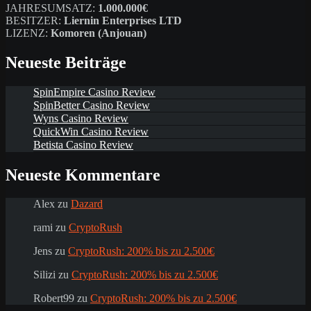
JAHRESUMSATZ:
1.000.000€
BESITZER:
Liernin Enterprises LTD
LIZENZ:
Komoren (Anjouan)
Neueste Beiträge
SpinEmpire Casino Review
SpinBetter Casino Review
Wyns Casino Review
QuickWin Casino Review
Betista Casino Review
Neueste Kommentare
Alex
zu
Dazard
rami
zu
CryptoRush
Jens
zu
CryptoRush: 200% bis zu 2.500€
Silizi
zu
CryptoRush: 200% bis zu 2.500€
Robert99
zu
CryptoRush: 200% bis zu 2.500€