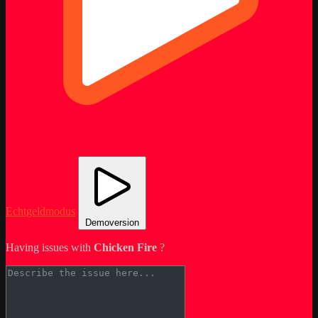
Echtgeldmodus
Demoversion
Having issues with
Chicken Fire
?