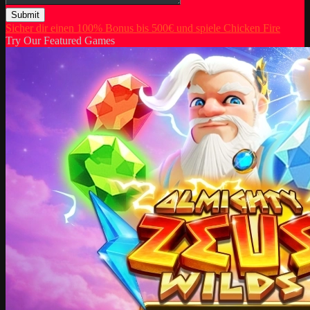
Submit
Sicher dir einen 100% Bonus bis 500€ und spiele Chicken Fire
Try Our Featured Games