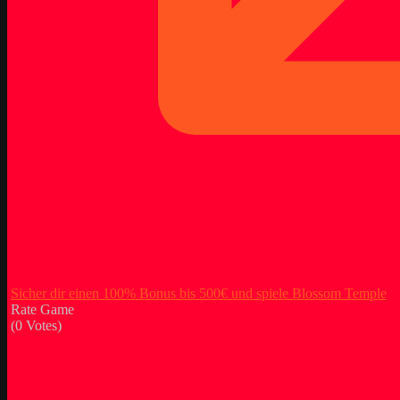
Sicher dir einen 100% Bonus bis 500€ und spiele Blossom Temple
Rate Game
(
0
Votes)