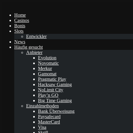
Home
Casinos
Bonis
Slots
Entwickler
News
Häufig gesucht
Anbieter
Evolution
Novomatic
Merkur
Gamomat
Pragmatic Play
Hacksaw Gaming
NoLimit City
Play’n GO
Big Time Gaming
Einzahlmethoden
Bank Überweisung
Paysafecard
MasterCard
Visa
Skrill