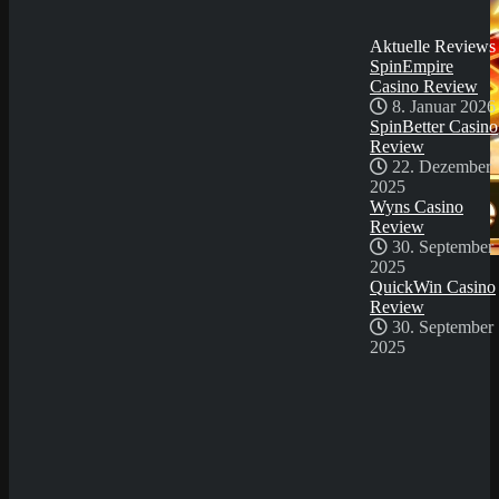
30. September
2025
Aktuelle Reviews
SpinEmpire
Casino Review
8. Januar 2026
SpinBetter Casino
Review
22. Dezember
2025
Wyns Casino
Review
30. September
2025
Demo Spiel
QuickWin Casino
Review
30. September
2025