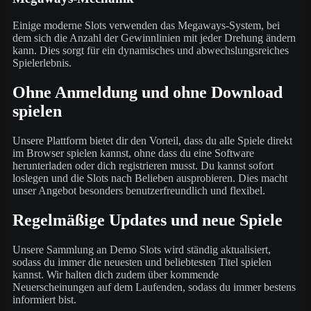
Einige moderne Slots verwenden das Megaways-System, bei
dem sich die Anzahl der Gewinnlinien mit jeder Drehung ändern
kann. Dies sorgt für ein dynamisches und abwechslungsreiches
Spielerlebnis.
Ohne Anmeldung und ohne Download
spielen
Unsere Plattform bietet dir den Vorteil, dass du alle Spiele direkt
im Browser spielen kannst, ohne dass du eine Software
herunterladen oder dich registrieren musst. Du kannst sofort
loslegen und die Slots nach Belieben ausprobieren. Dies macht
unser Angebot besonders benutzerfreundlich und flexibel.
Regelmäßige Updates und neue Spiele
Unsere Sammlung an Demo Slots wird ständig aktualisiert,
sodass du immer die neuesten und beliebtesten Titel spielen
kannst. Wir halten dich zudem über kommende
Neuerscheinungen auf dem Laufenden, sodass du immer bestens
informiert bist.