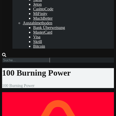
Jeton
CashtoCode
MiFinity
MuchBetter
Auszahlmethoden
Bank Überweisung
MasterCard
Visa
Skrill
Bitcoin
100 Burning Power
100 Burning Power