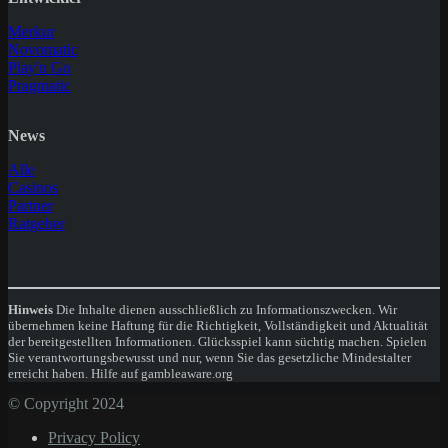
Merkur
Novomatic
Play'n Go
Pragmatic
News
Alle
Casinos
Partner
Ratgeber
Hinweis
Die Inhalte dienen ausschließlich zu Informationszwecken. Wir
übernehmen keine Haftung für die Richtigkeit, Vollständigkeit und Aktualität
der bereitgestellten Informationen. Glücksspiel kann süchtig machen. Spielen
Sie verantwortungsbewusst und nur, wenn Sie das gesetzliche Mindestalter
erreicht haben. Hilfe auf gambleaware.org
© Copyright 2024
Privacy Policy