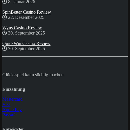
8. Januar 2026
SpinBetter Casino Review
22. Dezember 2025
Wyns Casino Review
30. September 2025
QuickWin Casino Review
30. September 2025
Glücksspiel kann süchtig machen.
Einzahlung
Mastercard
Visa
Apple Pay
Paysafe
Entwickler