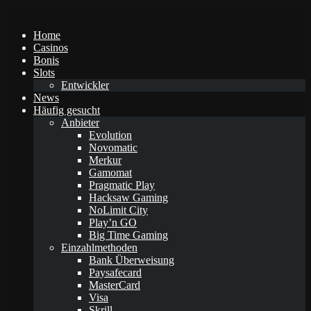
Home
Casinos
Bonis
Slots
Entwickler
News
Häufig gesucht
Anbieter
Evolution
Novomatic
Merkur
Gamomat
Pragmatic Play
Hacksaw Gaming
NoLimit City
Play’n GO
Big Time Gaming
Einzahlmethoden
Bank Überweisung
Paysafecard
MasterCard
Visa
Skrill