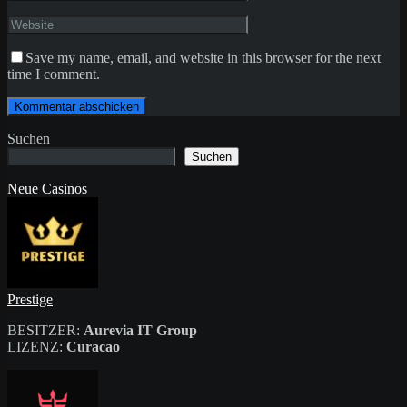
Save my name, email, and website in this browser for the next
time I comment.
Suchen
Suchen
Neue Casinos
Prestige
BESITZER:
Aurevia IT Group
LIZENZ:
Curacao