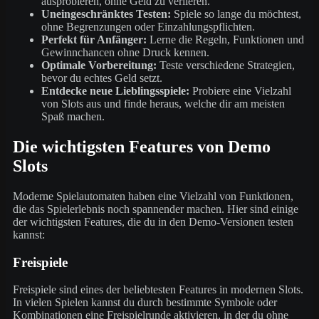
ausprobieren, ohne Geld zu verlieren.
Uneingeschränktes Testen:
Spiele so lange du möchtest,
ohne Begrenzungen oder Einzahlungspflichten.
Perfekt für Anfänger:
Lerne die Regeln, Funktionen und
Gewinnchancen ohne Druck kennen.
Optimale Vorbereitung:
Teste verschiedene Strategien,
bevor du echtes Geld setzt.
Entdecke neue Lieblingsspiele:
Probiere eine Vielzahl
von Slots aus und finde heraus, welche dir am meisten
Spaß machen.
Die wichtigsten Features von Demo
Slots
Moderne Spielautomaten haben eine Vielzahl von Funktionen,
die das Spielerlebnis noch spannender machen. Hier sind einige
der wichtigsten Features, die du in den Demo-Versionen testen
kannst:
Freispiele
Freispiele sind eines der beliebtesten Features in modernen Slots.
In vielen Spielen kannst du durch bestimmte Symbole oder
Kombinationen eine Freispielrunde aktivieren, in der du ohne