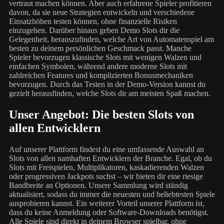
vertraut machen können. Aber auch erfahrene Spieler profitieren
davon, da sie neue Strategien entwickeln und verschiedene
Einsatzhöhen testen können, ohne finanzielle Risiken
einzugehen. Darüber hinaus geben Demo Slots dir die
Gelegenheit, herauszufinden, welche Art von Automatenspiel am
besten zu deinem persönlichen Geschmack passt. Manche
Spieler bevorzugen klassische Slots mit wenigen Walzen und
einfachen Symbolen, während andere moderne Slots mit
zahlreichen Features und komplizierten Bonusmechaniken
bevorzugen. Durch das Testen in der Demo-Version kannst du
gezielt herausfinden, welche Slots dir am meisten Spaß machen.
Unser Angebot: Die besten Slots von
allen Entwicklern
Auf unserer Plattform findest du eine umfassende Auswahl an
Slots von allen namhaften Entwicklern der Branche. Egal, ob du
Slots mit Freispielen, Multiplikatoren, kaskadierenden Walzen
oder progressiven Jackpots suchst – wir bieten dir eine riesige
Bandbreite an Optionen. Unsere Sammlung wird ständig
aktualisiert, sodass du immer die neuesten und beliebtesten Spiele
ausprobieren kannst. Ein weiterer Vorteil unserer Plattform ist,
dass du keine Anmeldung oder Software-Downloads benötigst.
Alle Spiele sind direkt in deinem Browser spielbar, ohne